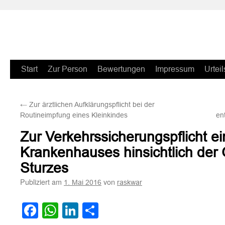
Zum
Start
Zur Person
Bewertungen
Impressum
Urteil
Inhalt
←
Zur ärztlichen Aufklärungspflicht bei der
springen
Routineimpfung eines Kleinkindes
en
Zur Verkehrssicherungspflicht e
Krankenhauses hinsichtlich der 
Sturzes
Publiziert am
von
1. Mai 2016
raskwar
Facebook
WhatsApp
LinkedIn
Teilen