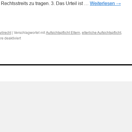
Rechtsstreits zu tragen. 3. Das Urteil ist …
Weiterlesen
→
n
n
|
Verschlagwortet mit
,
,
vilrecht
Aufsichtspflicht Eltern
elterliche Aufsichtspflicht
für
e deaktiviert
Kleinkinder
müssen
nicht
ohne
konkreten
Anlass
ständig
überwacht
werden