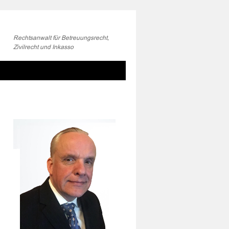
Rechtsanwalt für Betreuungsrecht,
Zivilrecht und Inkasso