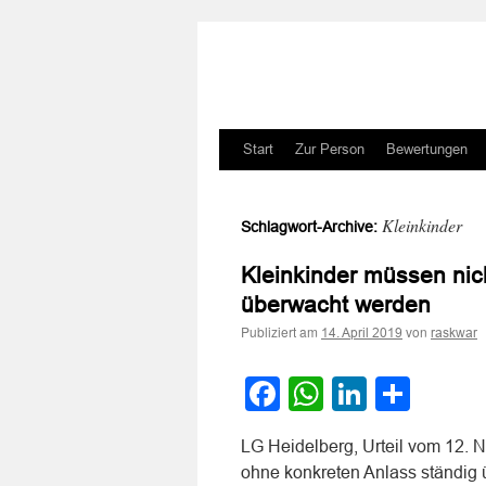
Zum
Start
Zur Person
Bewertungen
Inhalt
Kleinkinder
Schlagwort-Archive:
springen
Kleinkinder müssen nic
überwacht werden
Publiziert am
von
14. April 2019
raskwar
Facebook
WhatsApp
LinkedI
Teile
LG Heidelberg, Urteil vom 12. 
ohne konkreten Anlass ständig 