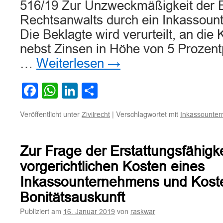
516/19 Zur Unzweckmäßigkeit der E
Rechtsanwalts durch ein Inkassoun
Die Beklagte wird verurteilt, an die 
nebst Zinsen in Höhe von 5 Prozen
…
Weiterlesen
→
Facebook
WhatsApp
LinkedIn
Teilen
Veröffentlicht unter
|
Verschlagwortet mit
Zivilrecht
Inkassounte
Zur Frage der Erstattungsfähigk
vorgerichtlichen Kosten eines
Inkassounternehmens und Koste
Bonitätsauskunft
Publiziert am
von
16. Januar 2019
raskwar