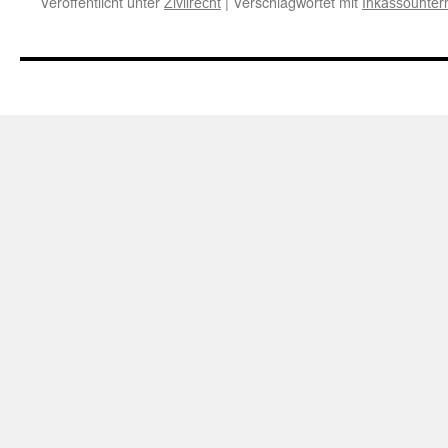
Veröffentlicht unter
|
Verschlagwortet mit
Zivilrecht
Inkassounte