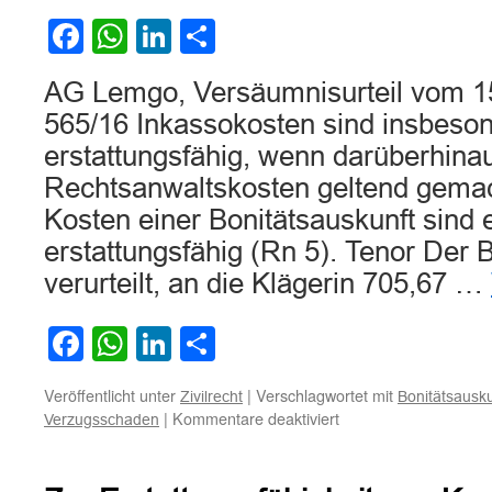
Facebook
WhatsApp
LinkedIn
Teilen
AG Lemgo, Versäumnisurteil vom 1
565/16 Inkassokosten sind insbeson
erstattungsfähig, wenn darüberhinau
Rechtsanwaltskosten geltend gema
Kosten einer Bonitätsauskunft sind e
erstattungsfähig (Rn 5). Tenor Der 
verurteilt, an die Klägerin 705,67 …
Facebook
WhatsApp
LinkedIn
Teilen
Veröffentlicht unter
|
Verschlagwortet mit
Zivilrecht
Bonitätsausku
für
|
Kommentare deaktiviert
Verzugsschaden
Zur
Frage
der