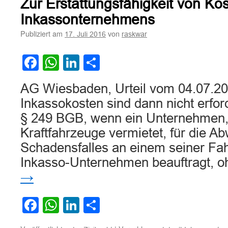
Zur Erstattungsfähigkeit von Ko
Erstattungsfähigkeit
von
Inkassonternehmens
vorgerichtlichen
Publiziert am
von
17. Juli 2016
raskwar
Kosten
eines
Inkassounternehmen
Facebook
WhatsApp
LinkedIn
Teilen
und
Kosten
AG Wiesbaden, Urteil vom 04.07.20
einer
Bonitätsauskunft
Inkassokosten sind dann nicht erfor
§ 249 BGB, wenn ein Unternehmen,
Kraftfahrzeuge vermietet, für die A
Schadensfalles an einem seiner Fah
Inkasso-Unternehmen beauftragt, 
→
Facebook
WhatsApp
LinkedIn
Teilen