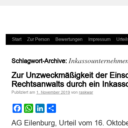
Zum
Start
Zur Person
Bewertungen
Impressum
Urteil
Inhalt
Inkassounternehme
Schlagwort-Archive:
springen
Zur Unzweckmäßigkeit der Einsc
Rechtsanwalts durch ein Inkas
Publiziert am
von
1. November 2019
raskwar
Facebook
WhatsApp
LinkedIn
Teilen
AG Eilenburg, Urteil vom 16. Oktob