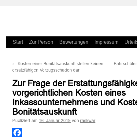
Zum
Start
Zur Person
Bewertungen
Impressum
Urteil
Inhalt
←
Kosten einer Bonitätsauskunft stellen keinen
Fahrschüler
springen
ersatzfähigen Verzugsschaden dar
Zur Frage der Erstattungsfähigk
vorgerichtlichen Kosten eines
Inkassounternehmens und Koste
Bonitätsauskunft
Publiziert am
von
16. Januar 2019
raskwar