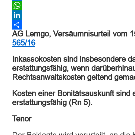
Facebook
WhatsApp
LinkedIn
AG Lemgo, Versäumnisurteil vom 1
Teilen
565/16
Inkassokosten sind insbesondere da
erstattungsfähig, wenn darüberhinau
Rechtsanwaltskosten geltend gema
Kosten einer Bonitätsauskunft sind e
erstattungsfähig (Rn 5).
Tenor