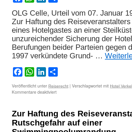
OLG Celle, Urteil vom 07. Januar 1
Zur Haftung des Reiseveranstalter
eines Hotelgastes an einer Steilküst
unzureichender Sicherung der Hote
Berufungen beider Parteien gegen 
1997 verkündete Grund- …
Weiterl
Facebook
WhatsApp
LinkedIn
Teilen
Veröffentlicht unter
|
Verschlagwortet mit
Reiserecht
Hotel Verke
für
Kommentare deaktiviert
Zur
Haftung
des
Zur Haftung des Reiseveranst
Reiseveranstalters
wegen
Rutschgefahr auf einer
Absturz
Swimmingpoolumrandung