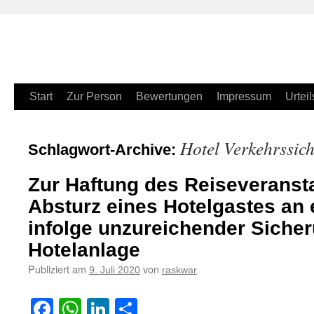
Zum
Start
Zur Person
Bewertungen
Impressum
Urteil
Inhalt
Hotel Verkehrssich
Schlagwort-Archive:
springen
Zur Haftung des Reiseveranst
Absturz eines Hotelgastes an e
infolge unzureichender Siche
Hotelanlage
Publiziert am
von
9. Juli 2020
raskwar
Facebook
WhatsApp
LinkedIn
Teilen