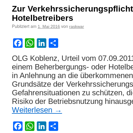
Zur Verkehrssicherungspflich
Hotelbetreibers
Publiziert am
von
1. Mai 2016
raskwar
Facebook
WhatsApp
LinkedIn
Teilen
OLG Koblenz, Urteil vom 07.09.2011
einem Beherbergungs- oder Hotelbet
in Anlehnung an die überkommenen
Grundsätze der Verkehrssicherungsp
Gefahrensituationen zu schützen, di
Risiko der Betriebsnutzung hinaus
Weiterlesen
→
Facebook
WhatsApp
LinkedIn
Teilen