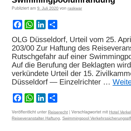
eines
Hotelgastes
Publiziert am
von
9. Juli 2020
raskwar
an
einer
Facebook
WhatsApp
LinkedIn
Teilen
Steilküste
infolge
unzureichender
OLG Düsseldorf, Urteil vom 25. Apr
Sicherung
203/00 Zur Haftung des Reiseveran
der
Hotelanlage
Rutschgefahr auf einer Swimmingp
Auf die Berufung der Beklagten wir
verkündete Urteil der 15. Zivilkamm
Düsseldorf — Einzelrichter …
Weit
Facebook
WhatsApp
LinkedIn
Teilen
Veröffentlicht unter
|
Verschlagwortet mit
Reiserecht
Hotel Verke
,
Reiseveranstalter Haftung
Swimmingpool Verkehrssicherungspfl