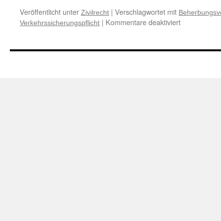
Veröffentlicht unter
|
Verschlagwortet mit
Zivilrecht
Beherbungsv
für
|
Kommentare deaktiviert
Verkehrssicherungspflicht
Zur
Verkehrssich
des
Hotelbetreib