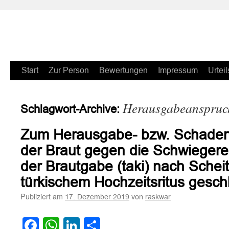
Zum
Start
Zur Person
Bewertungen
Impressum
Urteil
Inhalt
Herausgabeanspruc
Schlagwort-Archive:
springen
Zum Herausgabe- bzw. Schaden
der Braut gegen die Schwiegerelt
der Brautgabe (taki) nach Schei
türkischem Hochzeitsritus gesc
Publiziert am
von
17. Dezember 2019
raskwar
Facebook
WhatsApp
LinkedIn
Teilen