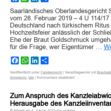
Saarländisches Oberlandesgericht S
vom 28. Februar 2019 – 4 U 114/17 1
Deutschland nach türkischem Ritus
Hochzeitsfeier anlässlich der Schl
Ehe der Braut Goldschmuck umgehän
für die Frage, wer Eigentümer …
We
Facebook
WhatsApp
LinkedIn
Teilen
Veröffentlicht unter
|
Verschlagwortet mit
Familienrecht
Brautga
für
,
|
Kommentare deaktiviert
Scheidung
taki
Zum
Herausgabe-
bzw.
Zum Anspruch des Kanzleiabwick
Schadensersatzanspru
der
Herausgabe des Kanzleiinventa
Braut
Publiziert am
von
4. Januar 2019
raskwar