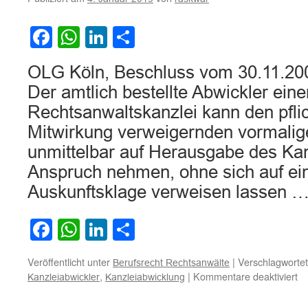
gegen
die
Schwiegereltern
Facebook
WhatsApp
LinkedIn
Teilen
hinsichtlich
der
OLG Köln, Beschluss vom 30.11.200
Brautgabe
(taki)
Der amtlich bestellte Abwickler eine
nach
Rechtsanwaltskanzlei kann den pflic
Scheitern
einer
Mitwirkung verweigernden vormalig
nach
unmittelbar auf Herausgabe des Kan
türkischem
Hochzeitsritus
Anspruch nehmen, ohne sich auf ei
geschlossenen
Auskunftsklage verweisen lassen 
Ehe
Facebook
WhatsApp
LinkedIn
Teilen
Veröffentlicht unter
|
Verschlagwortet
Berufsrecht Rechtsanwälte
fü
,
|
Kommentare deaktiviert
Kanzleiabwickler
Kanzleiabwicklung
Z
An