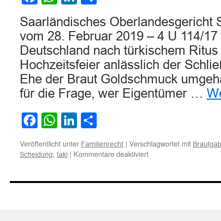
Saarländisches Oberlandesgericht S
vom 28. Februar 2019 – 4 U 114/17 1
Deutschland nach türkischem Ritus
Hochzeitsfeier anlässlich der Schl
Ehe der Braut Goldschmuck umgehän
für die Frage, wer Eigentümer …
We
Facebook
WhatsApp
LinkedIn
Teilen
Veröffentlicht unter
|
Verschlagwortet mit
Familienrecht
Brautga
für
,
|
Kommentare deaktiviert
Scheidung
taki
Zum
Herausgabe-
bzw.
Schadensersatzanspru
der
Braut