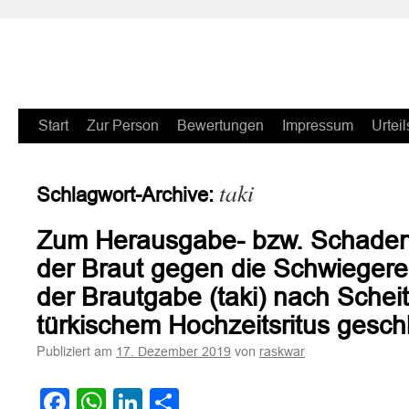
Zum
Start
Zur Person
Bewertungen
Impressum
Urteil
Inhalt
taki
Schlagwort-Archive:
springen
Zum Herausgabe- bzw. Schaden
der Braut gegen die Schwiegerelt
der Brautgabe (taki) nach Schei
türkischem Hochzeitsritus gesc
Publiziert am
von
17. Dezember 2019
raskwar
Facebook
WhatsApp
LinkedIn
Teilen