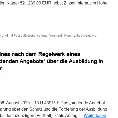
 den Kläger 521.239,00 EUR nebst Zinsen hieraus in Höhe
n
n
für
ortet mit
,
,
|
Kommentare deaktiviert
Fussballverein
Haftung
Vorstand
Zur
Haftung
des
ines nach dem Regelwerk eines
Vorstands
eines
ndenden Angebots“ über die Ausbildung in
Fußballverein
m
gegenüber
dem
r
Verein
n
n
6. August 2020 – 13 U 4391/19 Das „bindende Angebot“
nbarung über den Schutz und die Förderung der Ausbildung
bs der Lizenzligen (Fußball) ist als Antrag …
Weiterlesen