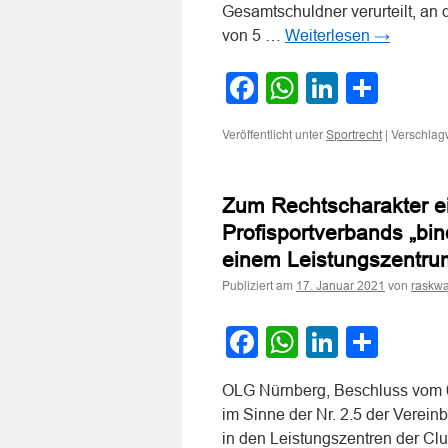
Gesamtschuldner verurteilt, an
von 5 …
Weiterlesen
→
Facebook
WhatsApp
LinkedI
Teile
Veröffentlicht unter
|
Verschlagw
Sportrecht
Zum Rechtscharakter e
Profisportverbands „bi
einem Leistungszentru
Publiziert am
von
17. Januar 2021
raskwa
Facebook
WhatsApp
LinkedI
Teile
OLG Nürnberg, Beschluss vom 0
im Sinne der Nr. 2.5 der Verei
in den Leistungszentren der Clu