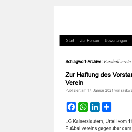
Zum
Start
Zur Person
Bewertungen
Inhalt
Fussballverein
Schlagwort-Archive:
springen
Zur Haftung des Vorst
Verein
Publiziert am
von
17. Januar 2021
raskwa
Facebook
WhatsApp
LinkedI
Teile
LG Kaiserslautern, Urteil vom 1
Fußballvereins gegenüber dem 