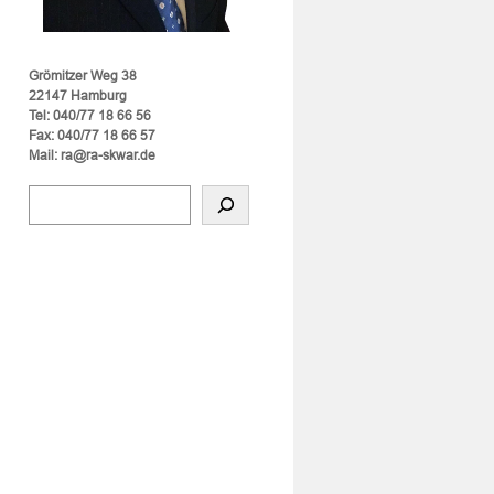
Grömitzer Weg 38
22147 Hamburg
Tel: 040/77 18 66 56
Fax: 040/77 18 66 57
Mail: ra@ra-skwar.de
s