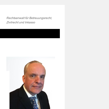
Rechtsanwalt für Betreuungsrecht,
Zivilrecht und Inkasso