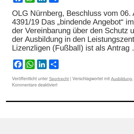
OLG Nürnberg, Beschluss vom 06. 
4391/19 Das „bindende Angebot“ im 
der Vereinbarung über den Schutz 
der Ausbildung in den Leistungszen
Lizenzligen (Fußball) ist als Antra
Facebook
WhatsApp
LinkedIn
Teilen
Veröffentlicht unter
|
Verschlagwortet mit
Sportrecht
Ausbildung
für
Kommentare deaktiviert
Zum
Rechtscharakter
eines
nach
dem
Regelwerk
eines
Profisportverbands