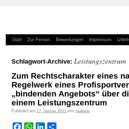
Zum
Start
Zur Person
Bewertungen
Impressum
Urteil
Inhalt
Leistungszentrum
Schlagwort-Archive:
springen
Zum Rechtscharakter eines n
Regelwerk eines Profisportve
„bindenden Angebots“ über di
einem Leistungszentrum
Publiziert am
von
17. Januar 2021
raskwar
Facebook
WhatsApp
LinkedIn
Teilen