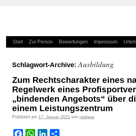
Zum
Start
Zur Person
Bewertungen
Impressum
Urteil
Inhalt
Ausbildung
Schlagwort-Archive:
springen
Zum Rechtscharakter eines n
Regelwerk eines Profisportve
„bindenden Angebots“ über di
einem Leistungszentrum
Publiziert am
von
17. Januar 2021
raskwar
Facebook
WhatsApp
LinkedIn
Teilen