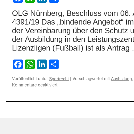
OLG Nürnberg, Beschluss vom 06. 
4391/19 Das „bindende Angebot“ im 
der Vereinbarung über den Schutz 
der Ausbildung in den Leistungszen
Lizenzligen (Fußball) ist als Antra
Facebook
WhatsApp
LinkedIn
Teilen
Veröffentlicht unter
|
Verschlagwortet mit
Sportrecht
Ausbildung
für
Kommentare deaktiviert
Zum
Rechtscharakter
eines
nach
dem
Regelwerk
eines
Profisportverbands