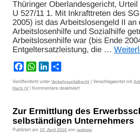
Thüringer Oberlandesgericht, Urtei
U 527/11 1. Mit Inkrafttreten des SG
2005) ist das Arbeitslosengeld II an 
Arbeitslosenhilfe und Sozialhilfe get
Arbeitslosenhilfe war (bis Ende 200
Entgeltersatzleistung, die …
Weiter
Facebook
WhatsApp
LinkedIn
Teilen
Veröffentlicht unter
|
Verschlagwortet mit
Verkehrsunfallrecht
Arb
für
|
Kommentare deaktiviert
Hartz IV
Kein
Übergang
des
Zur Ermittlung des Erwerbssc
verkehrsunfallbedingten
Wegfalls
selbständigen Unternehmers
des
Publiziert am
von
10. April 2016
raskwar
Arbeitslosengeld
II