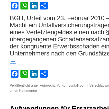
auf
Facebook
WhatsApp
LinkedIn
Teilen
den
Rentenversicherungsträger
BGH, Urteil vom 23. Februar 2010 
Macht ein Unfallversicherungsträge
eines Verletztengeldes einen nach 
übergegangenen Schadensersatzansp
der kongruente Erwerbsschaden ein
Unternehmers nach den Grundsätz
→
Facebook
WhatsApp
LinkedIn
Teilen
Veröffentlicht unter
,
|
Verschlagwor
Autorecht
Verkehrsunfallrecht
einen Kommentar
Aufwendungen für Ersatzarbeit