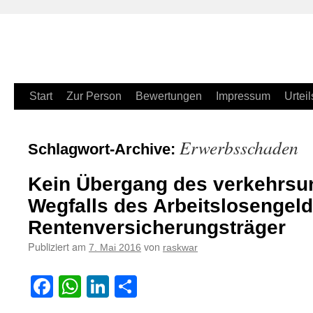
Zum
Start
Zur Person
Bewertungen
Impressum
Urteil
Inhalt
Erwerbsschaden
Schlagwort-Archive:
springen
Kein Übergang des verkehrsun
Wegfalls des Arbeitslosengeld 
Rentenversicherungsträger
Publiziert am
von
7. Mai 2016
raskwar
Facebook
WhatsApp
LinkedIn
Teilen