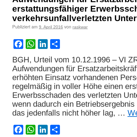
erstattungsfähiger Erwerbssc
verkehrsunfallverletzten Unt
Publiziert am
von
9. April 2016
raskwar
Facebook
WhatsApp
LinkedIn
Teilen
BGH, Urteil vom 10.12.1996 – VI ZR
Aufwendungen für Ersatzarbeitskräf
erhöhten Einsatz vorhandenen Perso
regelmäßig in voller Höhe einen ers
Erwerbsschaden des verletzten Unt
wenn dadurch ein Betriebsergebnis e
das jedenfalls nicht höher lag, …
We
Facebook
WhatsApp
LinkedIn
Teilen