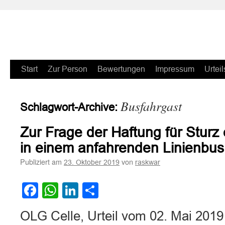
Zum
Start
Zur Person
Bewertungen
Impressum
Urteil
Inhalt
Busfahrgast
Schlagwort-Archive:
springen
Zur Frage der Haftung für Sturz
in einem anfahrenden Linienbus
Publiziert am
von
23. Oktober 2019
raskwar
Facebook
WhatsApp
LinkedIn
Teilen
OLG Celle, Urteil vom 02. Mai 201