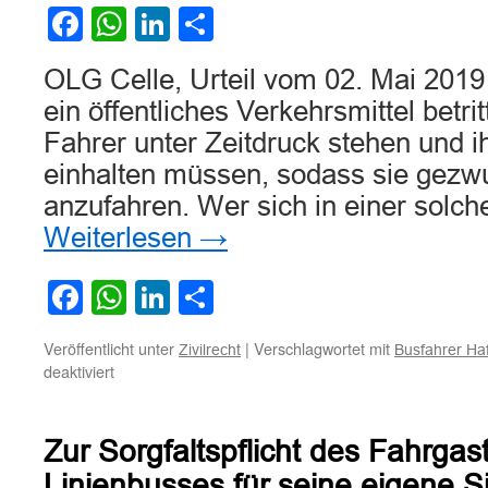
einem
Facebook
WhatsApp
LinkedIn
Teilen
anfahrenden
Linienbus
OLG Celle, Urteil vom 02. Mai 201
ein öffentliches Verkehrsmittel betrit
Fahrer unter Zeitdruck stehen und i
einhalten müssen, sodass sie gezw
anzufahren. Wer sich in einer solch
Weiterlesen
→
Facebook
WhatsApp
LinkedIn
Teilen
Veröffentlicht unter
|
Verschlagwortet mit
Zivilrecht
Busfahrer Ha
für
deaktiviert
Bei
Fahrgaststurz
in
Zur Sorgfaltspflicht des Fahrgas
Linienbus
spricht
Linienbusses für seine eigene S