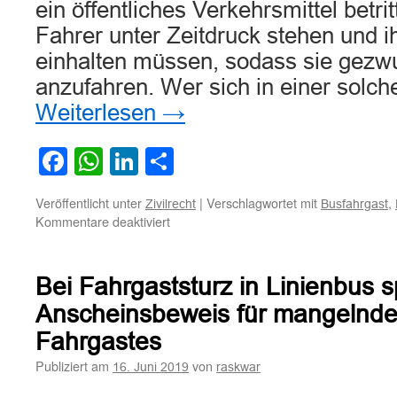
ein öffentliches Verkehrsmittel betrit
Fahrer unter Zeitdruck stehen und i
einhalten müssen, sodass sie gezw
anzufahren. Wer sich in einer solch
Weiterlesen
→
Facebook
WhatsApp
LinkedIn
Teilen
Veröffentlicht unter
|
Verschlagwortet mit
,
Zivilrecht
Busfahrgast
für
Kommentare deaktiviert
Zur
Frage
der
Bei Fahrgaststurz in Linienbus s
Haftung
für
Anscheinsbeweis für mangelnde 
Sturz
Fahrgastes
eines
Fahrgastes
Publiziert am
von
16. Juni 2019
raskwar
in