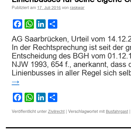
Anscheinsbeweis
Publiziert am
von
17. Juli 2016
raskwar
für
mangelnde
Vorsicht
Facebook
WhatsApp
LinkedIn
Teilen
des
Fahrgastes
AG Saarbrücken, Urteil vom 14.12.
In der Rechtsprechung ist seit der 
Entscheidung des BGH vom 01.12.1
NJW 1993, 654 f., anerkannt, dass 
Linienbusses in aller Regel sich se
→
Facebook
WhatsApp
LinkedIn
Teilen
Veröffentlicht unter
|
Verschlagwortet mit
|
Zivilrecht
Busfahrgast