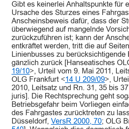
Gibt es keinerlei Anhaltspunkte für 
Ursache des Sturzes eines Fahrgast
Anscheinsbeweis dafür, dass der Stu
überwiegend auf mangelnde Vorsich
zurückzuführen ist; kann der Ansch
entkräftet werden, tritt die auf Seit
Linienbusses zu berücksichtigende 
gänzlich zurück [Hanseatisches O
19/10
>, Urteil vom 9. Mai 2011, Lei
OLG Frankfurt <
14 U 209/09
>, Urt
2010, Leitsatz und Rn. 31, 35 bis 37;
juris]. Die Rechtsprechung geht soga
Betriebsgefahr beim Vorliegen einfa
des Fahrgastes zurücktreten zu la
Düsseldorf,
VersR 2000, 70
; OLG 