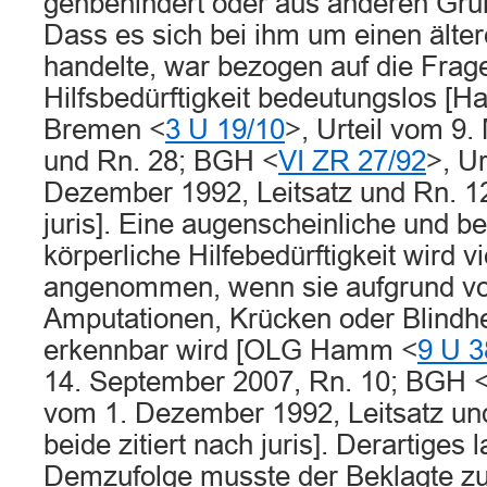
gehbehindert oder aus anderen Grün
Dass es sich bei ihm um einen ält
handelte, war bezogen auf die Frag
Hilfsbedürftigkeit bedeutungslos [
Bremen <
3 U 19/10
>, Urteil vom 9.
und Rn. 28; BGH <
VI ZR 27/92
>, Ur
Dezember 1992, Leitsatz und Rn. 12;
juris]. Eine augenscheinliche und 
körperliche Hilfebedürftigkeit wird v
angenommen, wenn sie aufgrund vo
Amputationen, Krücken oder Blindhe
erkennbar wird [OLG Hamm <
9 U 3
14. September 2007, Rn. 10; BGH 
vom 1. Dezember 1992, Leitsatz un
beide zitiert nach juris]. Derartiges l
Demzufolge musste der Beklagte zu