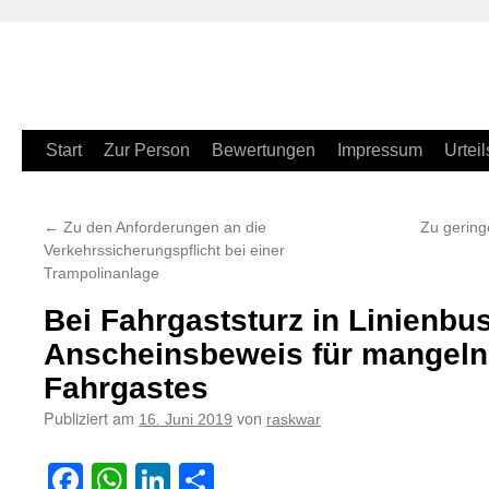
Zum
Start
Zur Person
Bewertungen
Impressum
Urteil
Inhalt
←
Zu den Anforderungen an die
Zu gering
springen
Verkehrssicherungspflicht bei einer
Trampolinanlage
Bei Fahrgaststurz in Linienbus
Anscheinsbeweis für mangeln
Fahrgastes
Publiziert am
von
16. Juni 2019
raskwar
Facebook
WhatsApp
LinkedIn
Teilen