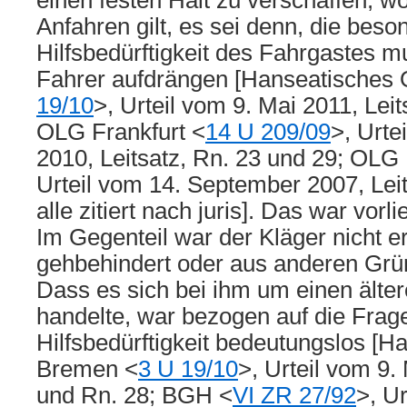
einen festen Halt zu verschaffen, w
Anfahren gilt, es sei denn, die beso
Hilfsbedürftigkeit des Fahrgastes 
Fahrer aufdrängen [Hanseatisches
19/10
>, Urteil vom 9. Mai 2011, Lei
OLG Frankfurt <
14 U 209/09
>, Urt
2010, Leitsatz, Rn. 23 und 29; OL
Urteil vom 14. September 2007, Leit
alle zitiert nach juris]. Das war vorl
Im Gegenteil war der Kläger nicht er
gehbehindert oder aus anderen Grün
Dass es sich bei ihm um einen ält
handelte, war bezogen auf die Frag
Hilfsbedürftigkeit bedeutungslos [
Bremen <
3 U 19/10
>, Urteil vom 9.
und Rn. 28; BGH <
VI ZR 27/92
>, Ur