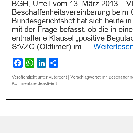
BGH, Urteil vom 13. März 2013 – VI
Beschaffenheitsvereinbarung beim 
Bundesgerichtshof hat sich heute in
mit der Frage befasst, ob die in ei
enthaltene Klausel „positive Beguta
StVZO (Oldtimer) im …
Weiterlese
Facebook
WhatsApp
LinkedIn
Teilen
Veröffentlicht unter
|
Verschlagwortet mit
Autorecht
Beschaffenh
für
Kommentare deaktiviert
Beschaffenheitsvereinbarung
beim
Oldtimer-
Kauf