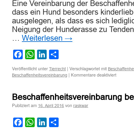
Eine Vereinbarung der Beschaffenh
dass ein Hund besonders kinderlieb s
ausgelegen, als dass es sich ledigli
Neigung der Hunderasse zu Tendenz
…
Weiterlesen
→
Facebook
WhatsApp
LinkedIn
Teilen
Veröffentlicht unter
|
Verschlagwortet mit
Tierrecht
Beschaffenhe
für
|
Kommentare deaktiviert
Beschaffenheitsvereinbarung
Zur
Auslegu
der
Beschaffenheitsvereinbarung be
Beschaff
kinderlie
Publiziert am
von
16. April 2016
raskwar
bei
einem
Facebook
WhatsApp
LinkedIn
Teilen
Hundeka