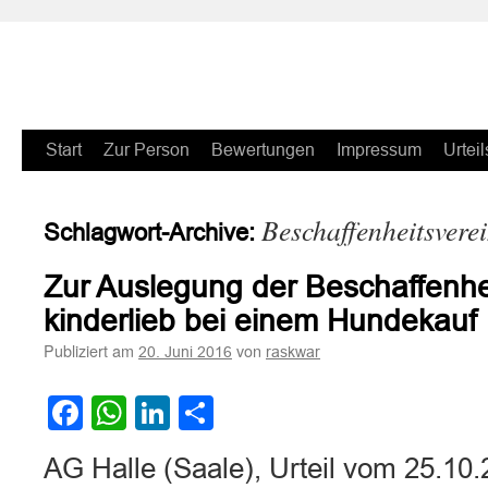
Zum
Start
Zur Person
Bewertungen
Impressum
Urteil
Inhalt
Beschaffenheitsvere
Schlagwort-Archive:
springen
Zur Auslegung der Beschaffenhe
kinderlieb bei einem Hundekauf
Publiziert am
von
20. Juni 2016
raskwar
Facebook
WhatsApp
LinkedIn
Teilen
AG Halle (Saale), Urteil vom 25.10