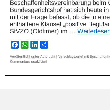
Beschaffenheitsvereinbarung beim 
Bundesgerichtshof hat sich heute in
mit der Frage befasst, ob die in ei
enthaltene Klausel „positive Beguta
StVZO (Oldtimer) im …
Weiterlese
Facebook
WhatsApp
LinkedIn
Teilen
Veröffentlicht unter
|
Verschlagwortet mit
Autorecht
Beschaffenh
für
Kommentare deaktiviert
Beschaffenheitsvereinbarung
beim
Oldtimer-
Kauf