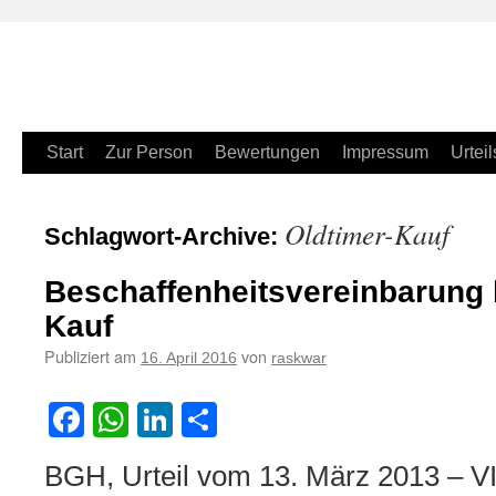
Zum
Start
Zur Person
Bewertungen
Impressum
Urteil
Inhalt
Oldtimer-Kauf
Schlagwort-Archive:
springen
Beschaffenheitsvereinbarung 
Kauf
Publiziert am
von
16. April 2016
raskwar
Facebook
WhatsApp
LinkedIn
Teilen
BGH, Urteil vom 13. März 2013 – VI