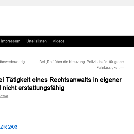
Impressum
Urteilslisten
Videos
ttbewerbswidrig
Bei „Rot“ über die Kreuzung: Polizist haftet für grobe
Fahrlässigkeit
→
i Tätigkeit eines Rechtsanwalts in eigener
nicht erstattungsfähig
skwar
n
n
I ZR 2/03