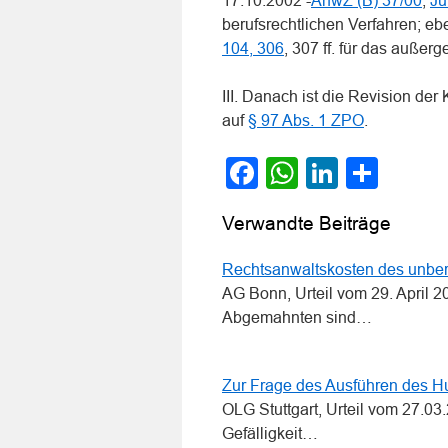
17.10.2002 -
AnwZ (B) 37/00
,
Ju
berufsrechtlichen Verfahren; e
104, 306
, 307 ff. für das außer
III. Danach ist die Revision de
auf
§ 97 Abs. 1 ZPO
.
Facebook
WhatsApp
LinkedI
Teile
Verwandte Beiträge
Rechtsanwaltskosten des unber
AG Bonn, Urteil vom 29. April 
Abgemahnten sind…
Zur Frage des Ausführen des Hu
OLG Stuttgart, Urteil vom 27.0
Gefälligkeit…