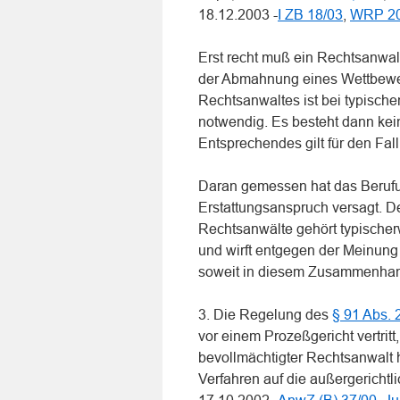
18.12.2003 -
I ZB 18/03
,
WRP 20
Erst recht muß ein Rechtsanwalt
der Abmahnung eines Wettbewer
Rechtsanwaltes ist bei typisch
notwendig. Es besteht dann kein
Entsprechendes gilt für den Fal
Daran gemessen hat das Berufu
Erstattungsanspruch versagt. 
Rechtsanwälte gehört typisch
und wirft entgegen der Meinung
soweit in diesem Zusammenhan
3. Die Regelung des
§ 91 Abs. 
vor einem Prozeßgericht vertrit
bevollmächtigter Rechtsanwalt h
Verfahren auf die außergericht