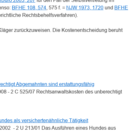
rBüro 2003, 207
für den Fall der Selbstvertretung im
benso:
BFHE 108, 574
, 575 f. =
NJW 1973, 1720
und
BFHE
gerichtliche Rechtsbehelfsverfahren).
r Kläger zurückzuweisen. Die Kostenentscheidung beruht
n
n
echtigt Abgemahnten sind erstattungsfähig
2008 - 2 C 525/07 Rechtsanwaltskosten des unberechtigt
ndes als versichertenähnliche Tätigkeit
3.2002 - 2 U 213/01 Das Ausführen eines Hundes aus