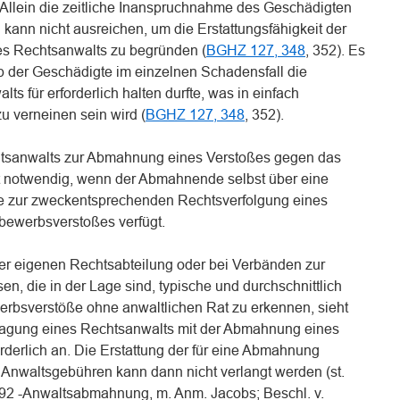
. Allein die zeitliche Inanspruchnahme des Geschädigten
kann nicht ausreichen, um die Erstattungsfähigkeit der
es Rechtsanwalts zu begründen (
BGHZ 127, 348
, 352). Es
 ob der Geschädigte im einzelnen Schadensfall die
s für erforderlich halten durfte, was in einfach
zu verneinen sein wird (
BGHZ 127, 348
, 352).
htsanwalts zur Abmahnung eines Verstoßes gegen das
t notwendig, wenn der Abmahnende selbst über eine
e zur zweckentsprechenden Rechtsverfolgung eines
ewerbsverstoßes verfügt.
er eigenen Rechtsabteilung oder bei Verbänden zur
en, die in der Lage sind, typische und durchschnittlich
rbsverstöße ohne anwaltlichen Rat zu erkennen, sieht
ragung eines Rechtsanwalts mit der Abmahnung eines
orderlich an. Die Erstattung der für eine Abmahnung
Anwaltsgebühren kann dann nicht verlangt werden (st.
692 -Anwaltsabmahnung, m. Anm. Jacobs; Beschl. v.