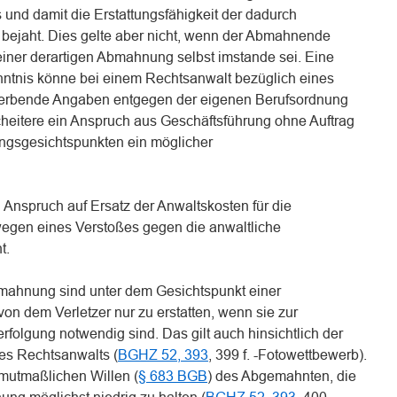
und damit die Erstattungsfähigkeit der dadurch
bejaht. Dies gelte aber nicht, wenn der Abmahnende
einer derartigen Abmahnung selbst imstande sei. Eine
nntnis könne bei einem Rechtsanwalt bezüglich eines
erbende Angaben entgegen der eigenen Berufsordnung
itere ein Anspruch aus Geschäftsführung ohne Auftrag
gsgesichtspunkten ein möglicher
n Anspruch auf Ersatz der Anwaltskosten für die
gen eines Verstoßes gegen die anwaltliche
t.
bmahnung sind unter dem Gesichtspunkt einer
on dem Verletzer nur zu erstatten, wenn sie zur
olgung notwendig sind. Das gilt auch hinsichtlich der
nes Rechtsanwalts (
BGHZ 52, 393
, 399 f. -Fotowettbewerb).
mutmaßlichen Willen (
§ 683 BGB
) des Abgemahnten, die