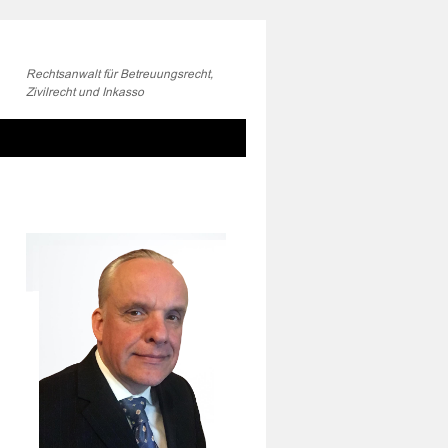
Rechtsanwalt für Betreuungsrecht,
Zivilrecht und Inkasso