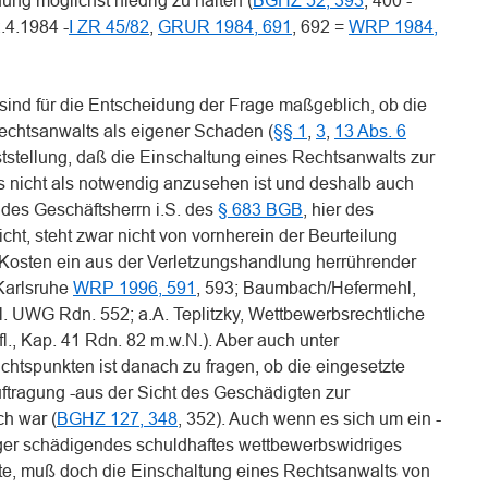
g möglichst niedrig zu halten (
BGHZ 52, 393
, 400 -
.4.1984 -
I ZR 45/82
,
GRUR 1984, 691
, 692 =
WRP 1984,
ind für die Entscheidung der Frage maßgeblich, ob die
htsanwalts als eigener Schaden (
§§ 1
,
3
,
13 Abs. 6
eststellung, daß die Einschaltung eines Rechtsanwalts zur
 nicht als notwendig anzusehen ist und deshalb auch
des Geschäftsherrn i.S. des
§ 683 BGB
, hier des
cht, steht zwar nicht von vornherein der Beurteilung
Kosten ein aus der Verletzungshandlung herrührender
Karlsruhe
WRP 1996, 591
, 593; Baumbach/Hefermehl,
nl. UWG Rdn. 552; a.A. Teplitzky, Wettbewerbsrechtliche
l., Kap. 41 Rdn. 82 m.w.N.). Aber auch unter
chtspunkten ist danach zu fragen, ob die eingesetzte
tragung -aus der Sicht des Geschädigten zur
ch war (
BGHZ 127, 348
, 352). Auch wenn es sich um ein -
läger schädigendes schuldhaftes wettbewerbswidriges
te, muß doch die Einschaltung eines Rechtsanwalts von