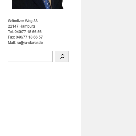
Grömitzer Weg 38
22147 Hamburg
Tel: 040/77 18 66 56
Fax: 040/77 18 66 57
Mail: ra@ra-skwar.de