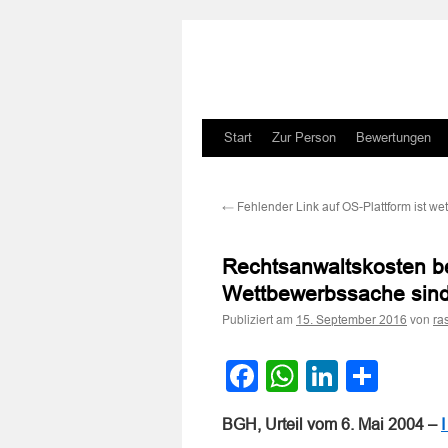
Zum
Start
Zur Person
Bewertungen
Inhalt
←
Fehlender Link auf OS-Plattform ist we
springen
Rechtsanwaltskosten be
Wettbewerbssache sind 
Publiziert am
von
15. September 2016
ra
Facebook
WhatsApp
LinkedI
Teile
BGH, Urteil vom 6. Mai 2004 –