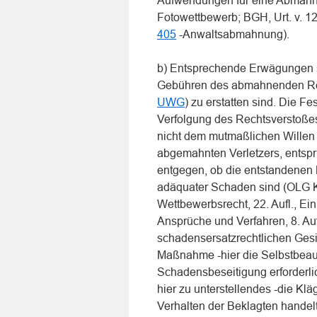
Aufwendungen für eine Abmahnun
Fotowettbewerb; BGH, Urt. v. 12
405
-Anwaltsabmahnung).
b) Entsprechende Erwägungen s
Gebühren des abmahnenden Rec
UWG
) zu erstatten sind. Die F
Verfolgung des Rechtsverstoßes
nicht dem mutmaßlichen Willen 
abgemahnten Verletzers, entspri
entgegen, ob die entstandenen 
adäquater Schaden sind (OLG 
Wettbewerbsrecht, 22. Aufl., Ei
Ansprüche und Verfahren, 8. Auf
schadensersatzrechtlichen Gesi
Maßnahme -hier die Selbstbeauf
Schadensbeseitigung erforderli
hier zu unterstellendes -die K
Verhalten der Beklagten handel