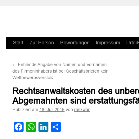
Zum
Start
Zur Person
Bewertungen
Impressum
Urteil
Inhalt
←
Fehlende Angabe von Namen und Vornamen
springen
des Firmeninhabers ist bei Geschäftsbriefen kein
Wettbewerbsverstoß
Rechtsanwaltskosten des unbere
Abgemahnten sind erstattungsf
Publiziert am
von
18. Juli 2016
raskwar
Facebook
WhatsApp
LinkedIn
Teilen