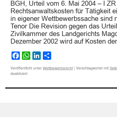
BGH, Urteil vom 6. Mai 2004 – I ZR
Rechtsanwaltskosten für Tätigkeit 
in eigener Wettbewerbssache sind ni
Tenor Die Revision gegen das Urteil
Zivilkammer des Landgerichts Mag
Dezember 2002 wird auf Kosten d
Facebook
WhatsApp
LinkedIn
Teilen
Veröffentlicht unter
|
Verschlagwortet mit
Wettbewerbsrecht
Selb
für
deaktiviert
Rechtsanwaltskosten
bei
Tätigkeit
eines
Rechtsanwalts
in
eigener
Wettbewerbssache