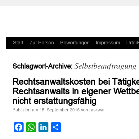
Zum
Start
Zur Person
Bewertungen
Impressum
Urteil
Inhalt
Selbstbeauftragung
Schlagwort-Archive:
springen
Rechtsanwaltskosten bei Tätigke
Rechtsanwalts in eigener Wettb
nicht erstattungsfähig
Publiziert am
von
15. September 2016
raskwar
Facebook
WhatsApp
LinkedIn
Teilen