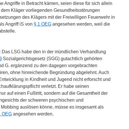
e Angriffe in Betracht kämen, seien diese für sich allein
ei dem Kläger vorliegenden Gesundheitsstörungen
setzungen des Klägers mit der Freiwilligen Feuerwehr in
ls Angriff iS von
§ 1 OEG
angesehen werden, weil die
abstelle.
er: Das LSG habe den in der mündlichen Verhandlung
9
Sozialgerichtsgesetz (SGG) gutachtlich gehörten
und G. ergänzend zu den dagegen vorgebrachten
ren, ohne hinreichende Begründung abgelehnt. Auch
ntwicklung in Kindheit und Jugend nicht erforscht und
aufklärungspflicht verletzt. Er habe seinen
r auf einen Fußtritt, sondern auf die Gesamtheit der
ngesichts der schweren psychischen und
 Mobbing auslösen könne, müsse es insgesamt als
1 OEG
angesehen werden.