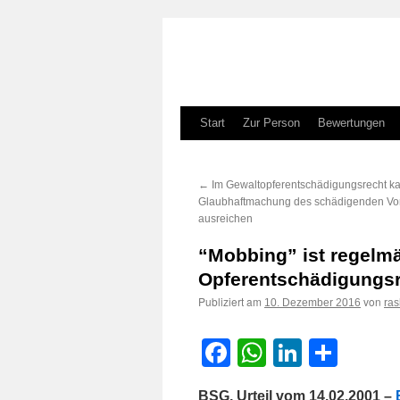
Zum
Start
Zur Person
Bewertungen
Inhalt
←
Im Gewaltopferentschädigungsrecht k
springen
Glaubhaftmachung des schädigenden V
ausreichen
“Mobbing” ist regelmäß
Opferentschädigungs
Publiziert am
von
10. Dezember 2016
ra
Facebook
WhatsApp
LinkedI
Teile
BSG, Urteil vom 14.02.2001 –