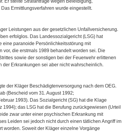
r. Er stellte Strafanträge wegen Beleidigung,
Das Ermittlungsverfahren wurde eingestellt.
äger Leistungen aus der gesetzlichen Unfallversicherung.
ben erfolglos. Das Landessozialgericht (LSG) hat
e eine paranoide Persönlichkeitsstörung mit
vor, die erstmals 1989 behandelt worden sei. Die
trittes sowie der sonstigen bei der Feuerwehr erlittenen
n der Erkrankungen sei aber nicht wahrscheinlich.
ragte der Kläger Beschädigtenversorgung nach dem OEG.
 ab (Bescheid vom 31. August 1992;
bruar 1993). Das Sozialgericht (SG) hat die Klage
z 1994); das LSG hat die Berufung zurückgewiesen (Urteil
leide zwar unter einer psychischen Erkrankung mit
es Leiden sei jedoch nicht durch einen tätlichen Angriff im
rt worden. Soweit der Kläger einzelne Vorgänge