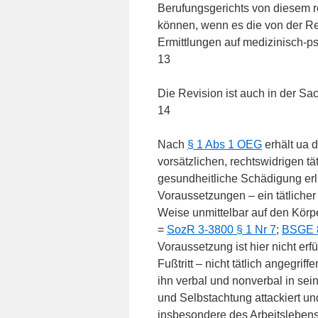
Berufungsgerichts von diesem r
können, wenn es die von der Re
Ermittlungen auf medizinisch-ps
13
Die Revision ist auch in der Sa
14
Nach
§ 1 Abs 1 OEG
erhält ua d
vorsätzlichen, rechtswidrigen t
gesundheitliche Schädigung erli
Voraussetzungen – ein tätlicher A
Weise unmittelbar auf den Körp
=
SozR 3-3800 § 1 Nr 7
;
BSGE 8
Voraussetzung ist hier nicht erf
Fußtritt – nicht tätlich angegr
ihn verbal und nonverbal in sei
und Selbstachtung attackiert un
insbesondere des Arbeitslebens 