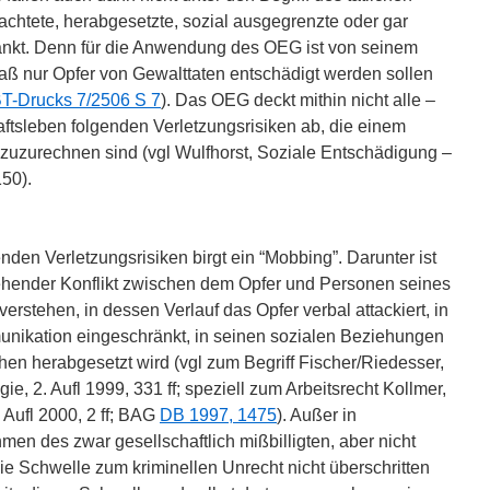
achtete, herabgesetzte, sozial ausgegrenzte oder gar
ankt. Denn für die Anwendung des OEG ist von seinem
 nur Opfer von Gewalttaten entschädigt werden sollen
T-Drucks 7/2506 S 7
). Das OEG deckt mithin nicht alle –
ftsleben folgenden Verletzungsrisiken ab, die einem
uzurechnen sind (vgl Wulfhorst, Soziale Entschädigung –
150).
enden Verletzungsrisiken birgt ein “Mobbing”. Darunter ist
ziehender Konflikt zwischen dem Opfer und Personen seines
erstehen, in dessen Verlauf das Opfer verbal attackiert, in
nikation eingeschränkt, in seinen sozialen Beziehungen
en herabgesetzt wird (vgl zum Begriff Fischer/Riedesser,
, 2. Aufl 1999, 331 ff; speziell zum Arbeitsrecht Kollmer,
 Aufl 2000, 2 ff; BAG
DB 1997, 1475
). Außer in
men des zwar gesellschaftlich mißbilligten, aber nicht
die Schwelle zum kriminellen Unrecht nicht überschritten