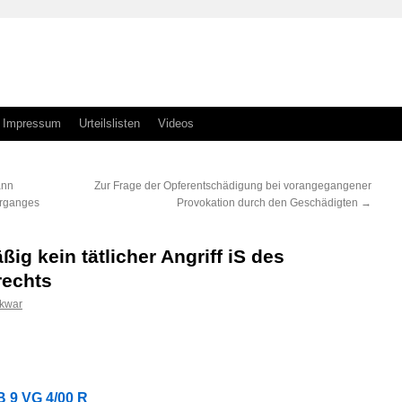
Impressum
Urteilslisten
Videos
ann
Zur Frage der Opferentschädigung bei vorangegangener
organges
Provokation durch den Geschädigten
→
ig kein tätlicher Angriff iS des
rechts
skwar
n
n
B 9 VG 4/00 R