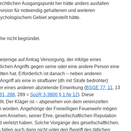
echtlichen Ausgangspunkt her hätte anders ausfallen
vision für notwendig gehaltenen und weiteren
ychologischem Gebiet angestellt hätte.
che nicht begründet.
erjenige auf Antrag Versorgung, der infolge eines
ätlichen Angriffs gegen seine oder eine andere Person eine
tten hat. Erforderlich ist danach – neben anderen
ngriff als eine in strafbarer (dh mit Strafe bedrohter)
er eines anderen abzielende Einwirkung (
BSGE 77, 11
, 13
1, 288
, 289 =
SozR 3-3800 § 1 Nr 12
). Diese
üllt. Der Kläger ist – abgesehen von dem vereinzelten
iffen worden. Angehörige der Freiwilligen Feuerwehr mögen
nem Ansehen, seiner Ehre, gesellschaftlichen Reputation
d verletzt haben. Solche Vorgänge des gesellschaftlichen,
fallen auch dann nicht unter den Begriff des tätlichen