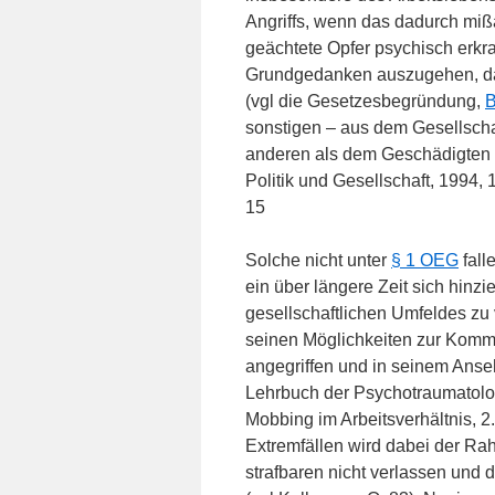
Angriffs, wenn das dadurch miß
geächtete Opfer psychisch erkr
Grundgedanken auszugehen, daß
(vgl die Gesetzesbegründung,
B
sonstigen – aus dem Gesellscha
anderen als dem Geschädigten z
Politik und Gesellschaft, 1994, 
15
Solche nicht unter
§ 1 OEG
fall
ein über längere Zeit sich hin
gesellschaftlichen Umfeldes zu v
seinen Möglichkeiten zur Kommu
angegriffen und in seinem Anseh
Lehrbuch der Psychotraumatologie
Mobbing im Arbeitsverhältnis, 2.
Extremfällen wird dabei der Rah
strafbaren nicht verlassen und 