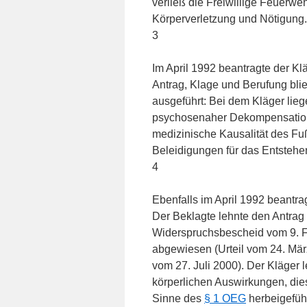
verließ die Freiwillige Feuerweh
Körperverletzung und Nötigung. 
3
Im April 1992 beantragte der Kl
Antrag, Klage und Berufung blie
ausgeführt: Bei dem Kläger lieg
psychosenaher Dekompensation 
medizinische Kausalität des Fuß
Beleidigungen für das Entstehe
4
Ebenfalls im April 1992 beant
Der Beklagte lehnte den Antrag
Widerspruchsbescheid vom 9. Fe
abgewiesen (Urteil vom 24. Mär
vom 27. Juli 2000). Der Kläger 
körperlichen Auswirkungen, dies
Sinne des
§ 1 OEG
herbeigefüh