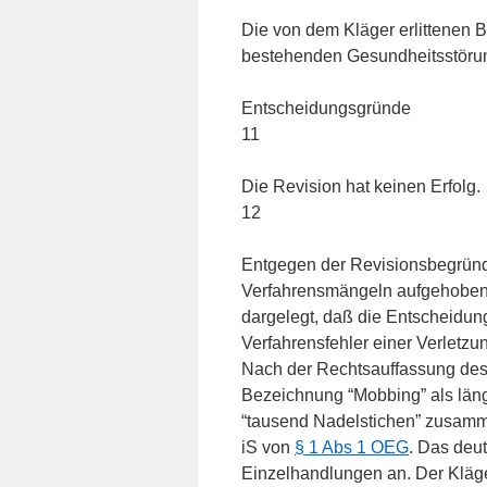
Die von dem Kläger erlittenen B
bestehenden Gesundheitsstörun
Entscheidungsgründe
11
Die Revision hat keinen Erfolg.
12
Entgegen der Revisionsbegründ
Verfahrensmängeln aufgehoben 
dargelegt, daß die Entscheidun
Verfahrensfehler einer Verletzu
Nach der Rechtsauffassung des 
Bezeichnung “Mobbing” als läng
“tausend Nadelstichen” zusamme
iS von
§ 1 Abs 1 OEG
. Das deut
Einzelhandlungen an. Der Kläge