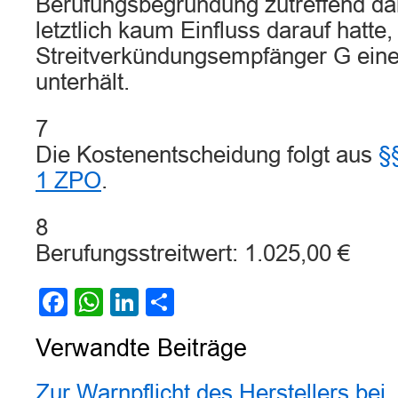
Berufungsbegründung zutreffend dar
letztlich kaum Einfluss darauf hatte
Streitverkündungsempfänger G ein
unterhält.
7
Die Kostenentscheidung folgt aus
§
1 ZPO
.
8
Berufungsstreitwert: 1.025,00 €
Facebook
WhatsApp
LinkedIn
Teilen
Verwandte Beiträge
Zur Warnpflicht des Herstellers bei