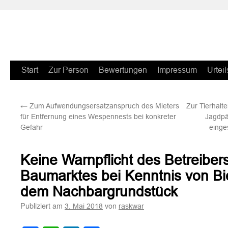
Zum
Start
Zur Person
Bewertungen
Impressum
Urteil
Inhalt
←
Zum Aufwendungsersatzanspruch des Mieters
Zur Tierhalt
springen
für Entfernung eines Wespennests bei konkreter
Jagdpä
Gefahr
einge
Keine Warnpflicht des Betreiber
Baumarktes bei Kenntnis von B
dem Nachbargrundstück
Publiziert am
von
3. Mai 2018
raskwar