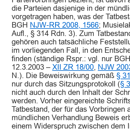
die Parteien dasjenige in der münd
vorgetragen haben, was der Tatbest
BGH
NJW-RR 2008, 1566
; Musiela
Aufl., § 314 Rdn. 3). Zum Tatbestan
gehören auch tatsächliche Feststell
im vorliegenden Fall, in den Entsc
finden (ständige Rspr.: vgl. nur BGH
12.3.2003 –
XII ZR 18/00
,
NJW 2003
N.). Die Beweiswirkung gemäß
§ 3
nur durch das Sitzungsprotokoll (
§ 
nicht auch durch den Inhalt der Schri
werden. Vorher eingereichte Schrift
Tatbestand, der für das Vorbringen
mündlichen Verhandlung Beweis erbr
einem Widerspruch zwischen dem In