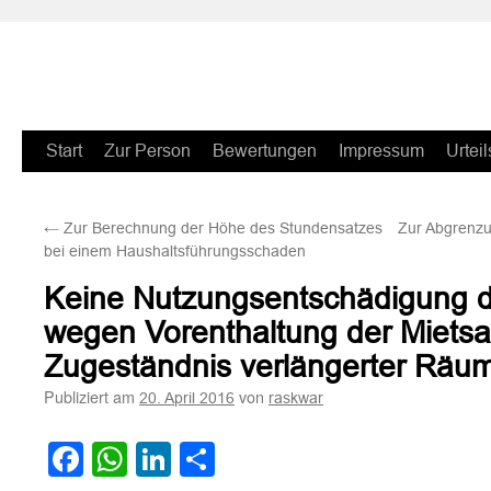
Zum
Start
Zur Person
Bewertungen
Impressum
Urteil
Inhalt
←
Zur Berechnung der Höhe des Stundensatzes
Zur Abgrenzu
springen
bei einem Haushaltsführungsschaden
Keine Nutzungsentschädigung d
wegen Vorenthaltung der Mietsa
Zugeständnis verlängerter Räum
Publiziert am
von
20. April 2016
raskwar
Facebook
WhatsApp
LinkedIn
Teilen