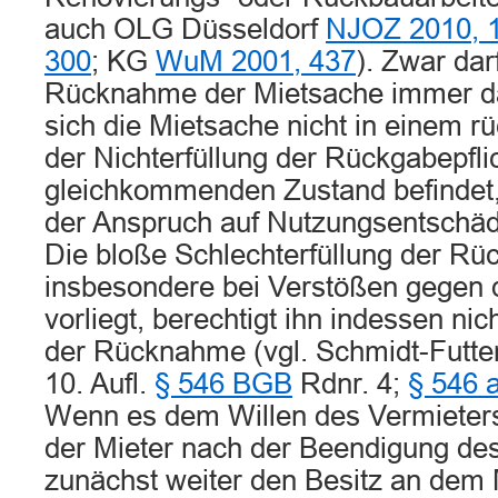
auch OLG Düsseldorf
NJOZ 2010, 
300
; KG
WuM 2001, 437
). Zwar dar
Rücknahme der Mietsache immer d
sich die Mietsache nicht in einem 
der Nichterfüllung der Rückgabepfli
gleichkommenden Zustand befindet
der Anspruch auf Nutzungsentschädi
Die bloße Schlechterfüllung der Rüc
insbesondere bei Verstößen gegen d
vorliegt, berechtigt ihn indessen ni
der Rücknahme (vgl. Schmidt-Futtere
10. Aufl.
§ 546 BGB
Rdnr. 4;
§ 546 
Wenn es dem Willen des Vermieters
der Mieter nach der Beendigung des
zunächst weiter den Besitz an dem 