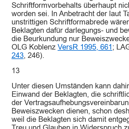
Schriftformvorbehalts überhaupt ni
worden sei. In Anbetracht der laut 
unstrittigen Schriftformabrede wäre
Beklagten dafür darlegungs- und bew
die Beurkundung nur Beweiszwecken 
OLG Koblenz
VersR 1995, 661
; LA
243
, 246).
13
Unter diesen Umständen kann dahin
Einwand der Beklagten, die schrift
der Vertragsaufhebungsvereinbarung
Beweiszwecken dienen, schon deshal
weil die Beklagten sich damit entg
Treu und Glauben in Widerspruch 