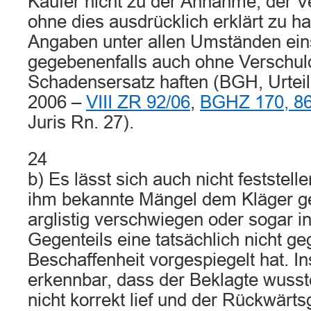
Käufer nicht zu der Annahme, der V
ohne dies ausdrücklich erklärt zu ha
Angaben unter allen Umständen ein
gegebenenfalls auch ohne Verschul
Schadensersatz haften (BGH, Urte
2006 –
VIII ZR 92/06
,
BGHZ 170, 8
Juris Rn. 27).
24
b) Es lässt sich auch nicht feststell
ihm bekannte Mängel dem Kläger g
arglistig verschwiegen oder sogar i
Gegenteils eine tatsächlich nicht g
Beschaffenheit vorgespiegelt hat. In
erkennbar, dass der Beklagte wusst
nicht korrekt lief und der Rückwärts