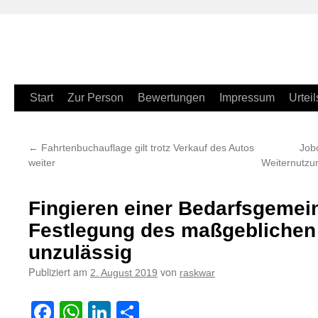
Zum
Start
Zur Person
Bewertungen
Impressum
Urteil
Inhalt
←
Fahrtenbuchauflage gilt trotz Verkauf des Autos
Job
springen
weiter
Weiternutzu
Fingieren einer Bedarfsgemein
Festlegung des maßgeblichen
unzulässig
Publiziert am
von
2. August 2019
raskwar
Facebook
WhatsApp
LinkedIn
Teilen