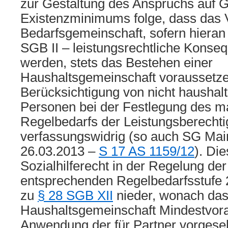
zur Gestaltung des Anspruchs auf 
Existenzminimums folge, dass das V
Bedarfsgemeinschaft, sofern hieran
SGB II – leistungsrechtliche Konse
werden, stets das Bestehen einer
Haushaltsgemeinschaft voraussetze
Berücksichtigung von nicht haushal
Personen bei der Festlegung des m
Regelbedarfs der Leistungsberechti
verfassungswidrig (so auch SG Mainz
26.03.2013 –
S 17 AS 1159/12
). Di
Sozialhilferecht in der Regelung de
entsprechenden Regelbedarfsstufe 
zu
§ 28 SGB XII
nieder, wonach das
Haushaltsgemeinschaft Mindestvora
Anwendung der für Partner vorges