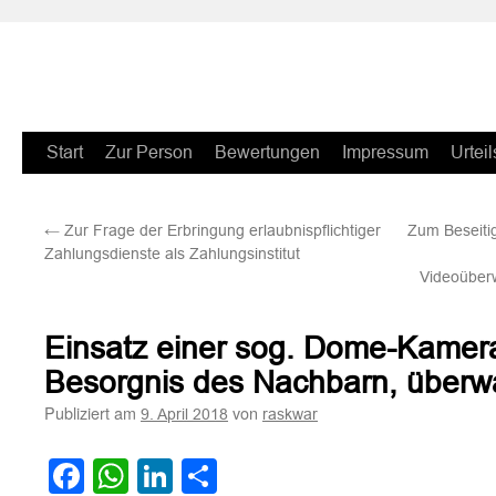
Zum
Start
Zur Person
Bewertungen
Impressum
Urteil
Inhalt
←
Zur Frage der Erbringung erlaubnispflichtiger
Zum Beseitig
springen
Zahlungsdienste als Zahlungsinstitut
Videoüber
Einsatz einer sog. Dome-Kamera 
Besorgnis des Nachbarn, überw
Publiziert am
von
9. April 2018
raskwar
Facebook
WhatsApp
LinkedIn
Teilen