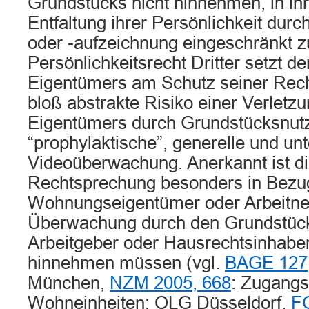
Grundstücks nicht hinnehmen, in ihr
Entfaltung ihrer Persönlichkeit dur
oder -aufzeichnung eingeschränkt 
Persönlichkeitsrecht Dritter setzt d
Eigentümers am Schutz seiner Rec
bloß abstrakte Risiko einer Verlet
Eigentümers durch Grundstücksnutze
“prophylaktische”, generelle und un
Videoüberwachung. Anerkannt ist di
Rechtsprechung besonders in Bezug
Wohnungseigentümer oder Arbeitne
Überwachung durch den Grundstüc
Arbeitgeber oder Hausrechtsinhaber
hinnehmen müssen (vgl.
BAGE 127,
München,
NZM 2005, 668
: Zugang
Wohneinheiten; OLG Düsseldorf,
FG