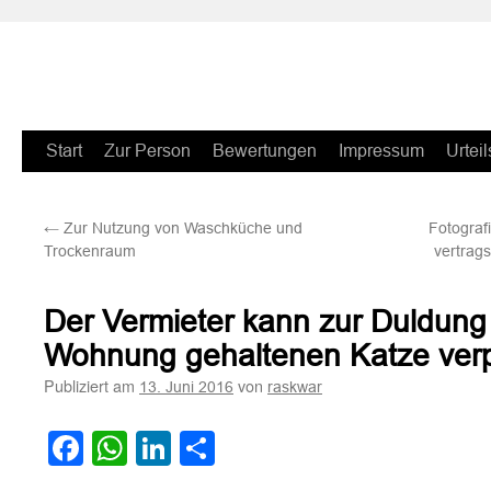
Zum
Start
Zur Person
Bewertungen
Impressum
Urteil
Inhalt
←
Zur Nutzung von Waschküche und
Fotograf
springen
Trockenraum
vertrags
Der Vermieter kann zur Duldung 
Wohnung gehaltenen Katze verpf
Publiziert am
von
13. Juni 2016
raskwar
Facebook
WhatsApp
LinkedIn
Teilen