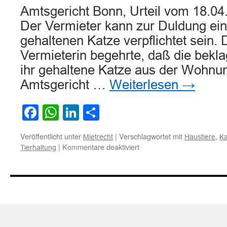
Amtsgericht Bonn, Urteil vom 18.04
Der Vermieter kann zur Duldung ei
gehaltenen Katze verpflichtet sein.
Vermieterin begehrte, daß die bekla
ihr gehaltene Katze aus der Wohnun
Amtsgericht …
Weiterlesen
→
Facebook
WhatsApp
LinkedIn
Teilen
Veröffentlicht unter
|
Verschlagwortet mit
,
Mietrecht
Haustiere
Ka
für
|
Kommentare deaktiviert
Tierhaltung
Der
Vermieter
kann
zur
Duldung
einer
in