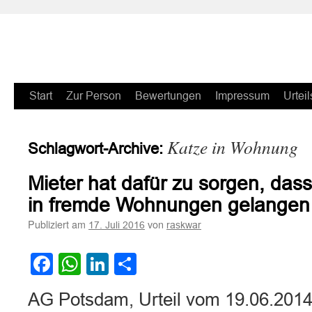
Zum
Start
Zur Person
Bewertungen
Impressum
Urteil
Inhalt
Katze in Wohnung
Schlagwort-Archive:
springen
Mieter hat dafür zu sorgen, dass
in fremde Wohnungen gelangen
Publiziert am
von
17. Juli 2016
raskwar
Facebook
WhatsApp
LinkedIn
Teilen
AG Potsdam, Urteil vom 19.06.2014