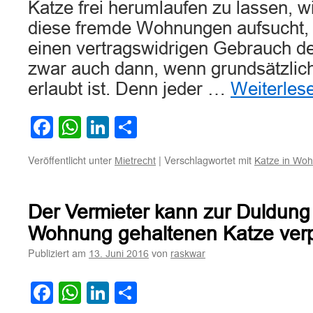
Katze frei herumlaufen zu lassen, w
diese fremde Wohnungen aufsucht, st
einen vertragswidrigen Gebrauch d
zwar auch dann, wenn grundsätzlic
erlaubt ist. Denn jeder …
Weiterles
Facebook
WhatsApp
LinkedIn
Teilen
Veröffentlicht unter
|
Verschlagwortet mit
Mietrecht
Katze in Wo
Der Vermieter kann zur Duldung 
Wohnung gehaltenen Katze verpf
Publiziert am
von
13. Juni 2016
raskwar
Facebook
WhatsApp
LinkedIn
Teilen