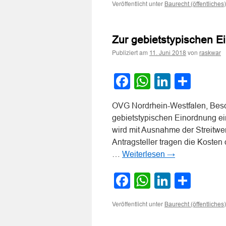
Veröffentlicht unter
Baurecht (öffentliches)
Zur gebietstypischen 
Publiziert am
von
11. Juni 2018
raskwar
Facebook
WhatsApp
LinkedI
Teile
OVG Nordrhein-Westfalen, Besc
gebietstypischen Einordnung e
wird mit Ausnahme der Streitwer
Antragsteller tragen die Kosten
…
Weiterlesen
→
Facebook
WhatsApp
LinkedI
Teile
Veröffentlicht unter
Baurecht (öffentliches)