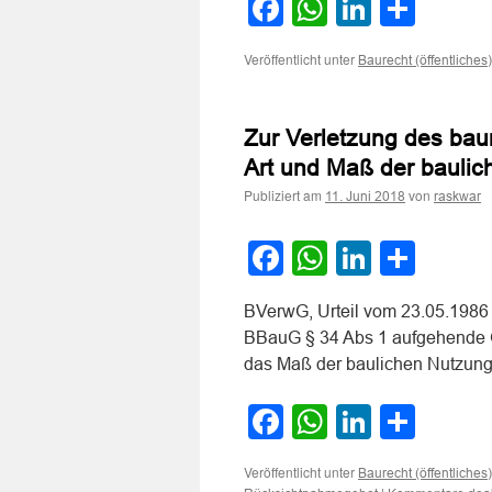
Facebook
WhatsApp
LinkedI
Teile
Veröffentlicht unter
Baurecht (öffentliches)
Zur Verletzung des ba
Art und Maß der bauli
Publiziert am
von
11. Juni 2018
raskwar
Facebook
WhatsApp
LinkedI
Teile
BVerwG, Urteil vom 23.05.1986 –
BBauG § 34 Abs 1 aufgehende Ge
das Maß der baulichen Nutzun
Facebook
WhatsApp
LinkedI
Teile
Veröffentlicht unter
Baurecht (öffentliches)