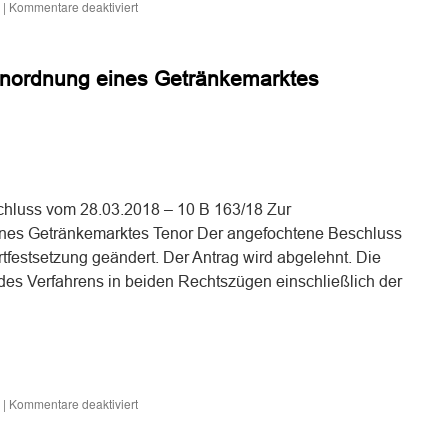
für
|
Kommentare deaktiviert
Zur
nachbarschützenden
Wirkung
Einordnung eines Getränkemarktes
von
in
einem
Bebauungsplan
enthaltenen
n
n
Festsetzungen
der
Geschoßzahl
hluss vom 28.03.2018 – 10 B 163/18 Zur
und
ines Getränkemarktes Tenor Der angefochtene Beschluss
der
tfestsetzung geändert. Der Antrag wird abgelehnt. Die
Geschoßflächenzahl
und
 des Verfahrens in beiden Rechtszügen einschließlich der
zur
Befreiung
von
solchen
n
n
Festsetzungen
für
|
Kommentare deaktiviert
Zur
gebietstypischen