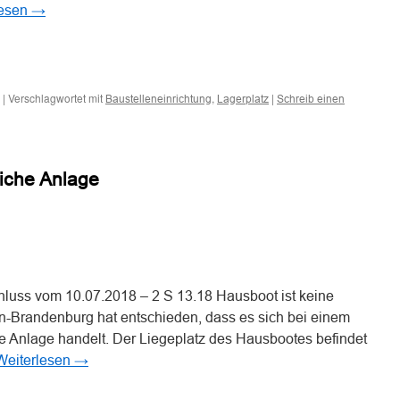
lesen
→
n
n
|
Verschlagwortet mit
,
|
Baustelleneinrichtung
Lagerplatz
Schreib einen
liche Anlage
n
n
luss vom 10.07.2018 – 2 S 13.18 Hausboot ist keine
n-Brandenburg hat entschieden, dass es sich bei einem
e Anlage handelt. Der Liegeplatz des Hausbootes befindet
Weiterlesen
→