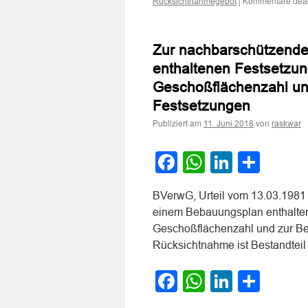
|
Kommentare deakt
Rücksichtnahmegebot
Zur nachbarschützende
enthaltenen Festsetzu
Geschoßflächenzahl un
Festsetzungen
Publiziert am
von
11. Juni 2018
raskwar
Facebook
WhatsApp
LinkedI
Teile
BVerwG, Urteil vom 13.03.1981 
einem Bebauungsplan enthalte
Geschoßflächenzahl und zur Be
Rücksichtnahme ist Bestandte
Facebook
WhatsApp
LinkedI
Teile