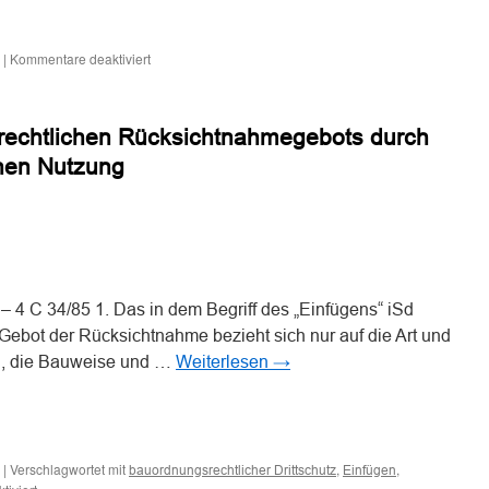
n
n
für
|
Kommentare deaktiviert
Hausboot
ist
keine
urechtlichen Rücksichtnahmegebots durch
bauliche
Anlage
chen Nutzung
n
n
 4 C 34/85 1. Das in dem Begriff des „Einfügens“ iSd
bot der Rücksichtnahme bezieht sich nur auf die Art und
g, die Bauweise und …
Weiterlesen
→
n
n
|
Verschlagwortet mit
,
,
bauordnungsrechtlicher Drittschutz
Einfügen
für