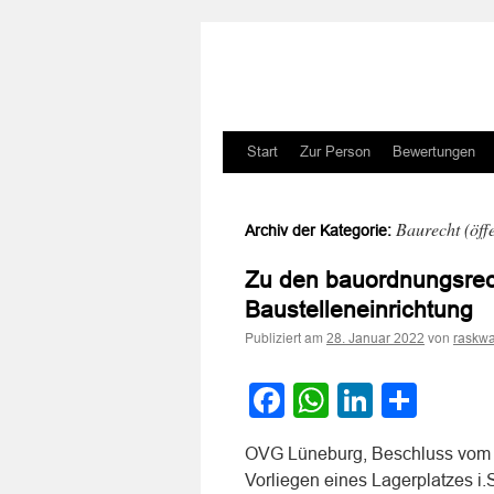
Zum
Start
Zur Person
Bewertungen
Inhalt
Baurecht (öffe
Archiv der Kategorie:
springen
Zu den bauordnungsrech
Baustelleneinrichtung
Publiziert am
von
28. Januar 2022
raskwa
Facebook
WhatsApp
LinkedI
Teile
OVG Lüneburg, Beschluss vom 26
Vorliegen eines Lagerplatzes i.S