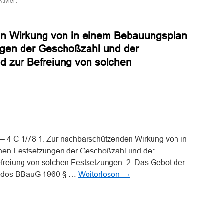
iviert
Zur
Verletzung
des
n Wirkung von in einem Bebauungsplan
baurechtlichen
Rücksichtnahmegebots
ngen der Geschoßzahl und der
durch
d zur Befreiung von solchen
Art
und
Maß
der
baulichen
Nutzung
n
n
– 4 C 1/78 1. Zur nachbarschützenden Wirkung von in
nen Festsetzungen der Geschoßzahl und der
freiung von solchen Festsetzungen. 2. Das Gebot der
il des BBauG 1960 § …
Weiterlesen
→
n
n