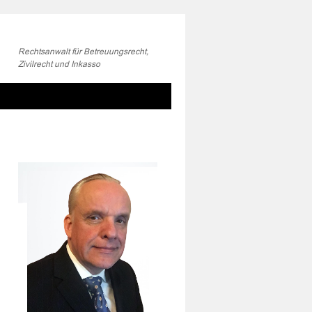
Rechtsanwalt für Betreuungsrecht,
Zivilrecht und Inkasso