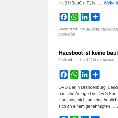
Nr. 2 NBauO n.F.) ist, …
Weiter
Facebook
WhatsApp
LinkedI
Teile
Veröffentlicht unter
Baurecht (öffentliches)
Kommentar
Hausboot ist keine bau
Publiziert am
von
11. Juli 2018
raskwar
Facebook
WhatsApp
LinkedI
Teile
OVG Berlin-Brandenburg, Besch
bauliche Anlage Das OVG Berli
Hausboot nicht um eine baulich
sich an einem genehmigten …