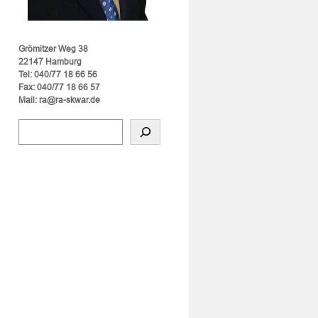
Grömitzer Weg 38
22147 Hamburg
Tel: 040/77 18 66 56
Fax: 040/77 18 66 57
Mail: ra@ra-skwar.de