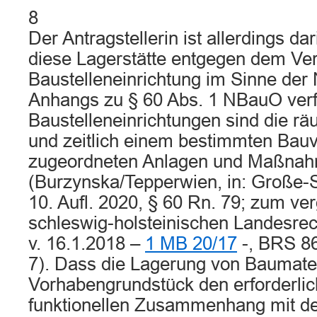
8
Der Antragstellerin ist allerdings da
diese Lagerstätte entgegen dem Ver
Baustelleneinrichtung im Sinne der 
Anhangs zu § 60 Abs. 1 NBauO verfa
Baustelleneinrichtungen sind die räu
und zeitlich einem bestimmten Bau
zugeordneten Anlagen und Maßna
(Burzynska/Tepperwien, in: Große-
10. Aufl. 2020, § 60 Rn. 79; zum ve
schleswig-holsteinischen Landesre
v. 16.1.2018 –
1 MB 20/17
-, BRS 86
7). Dass die Lagerung von Baumater
Vorhabengrundstück den erforderli
funktionellen Zusammenhang mit d