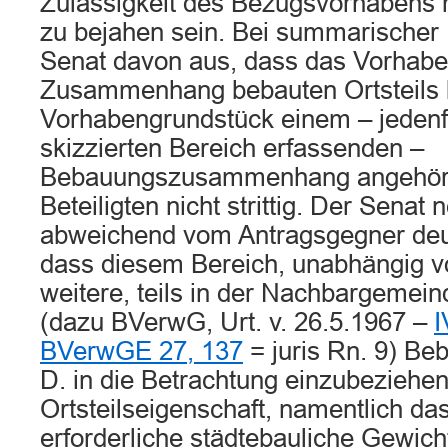
Zulässigkeit des Bezugsvorhabens r
zu bejahen sein. Bei summarischer 
Senat davon aus, dass das Vorhabe
Zusammenhang bebauten Ortsteils l
Vorhabengrundstück einem – jedenfal
skizzierten Bereich erfassenden –
Bebauungszusammenhang angehört,
Beteiligten nicht strittig. Der Senat
abweichend vom Antragsgegner deutl
dass diesem Bereich, unabhängig v
weitere, teils in der Nachbargemei
(dazu BVerwG, Urt. v. 26.5.1967 –
I
BVerwGE 27, 137
= juris Rn. 9) Be
D. in die Betrachtung einzubeziehen
Ortsteilseigenschaft, namentlich das
erforderliche städtebauliche Gewic