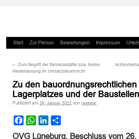
Zum
Start
Zur Person
Bewertungen
Impressum
Urteil
Inhalt
←
Zum Begriff der Betriebsstätte bzw. festen
Arztvorbeha
springen
Niederlassung im Umsatzsteuerrecht
Zu den bauordnungsrechtlichen 
Lagerplatzes und der Baustellen
Publiziert am
von
28. Januar 2022
raskwar
Facebook
WhatsApp
LinkedIn
Teilen
OVG Lüneburg, Beschluss vom 26.