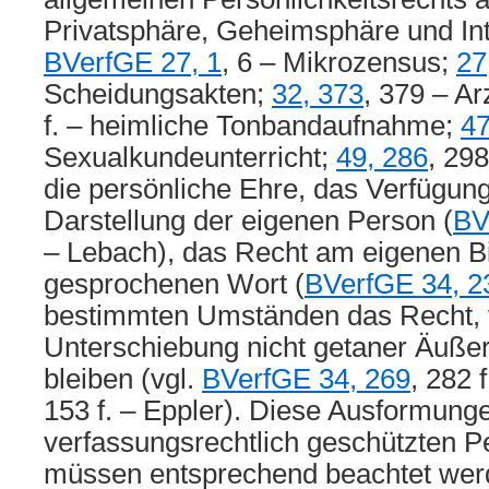
Privatsphäre, Geheimsphäre und Int
BVerfGE 27, 1
, 6 – Mikrozensus;
27
Scheidungsakten;
32, 373
, 379 – Ar
f. – heimliche Tonbandaufnahme;
47
Sexualkundeunterricht;
49, 286
, 29
die persönliche Ehre, das Verfügung
Darstellung der eigenen Person (
BV
– Lebach), das Recht am eigenen B
gesprochenen Wort (
BVerfGE 34, 2
bestimmten Umständen das Recht, 
Unterschiebung nicht getaner Äuße
bleiben (vgl.
BVerfGE 34, 269
, 282 
153 f. – Eppler). Diese Ausformung
verfassungsrechtlich geschützten Pe
müssen entsprechend beachtet wer