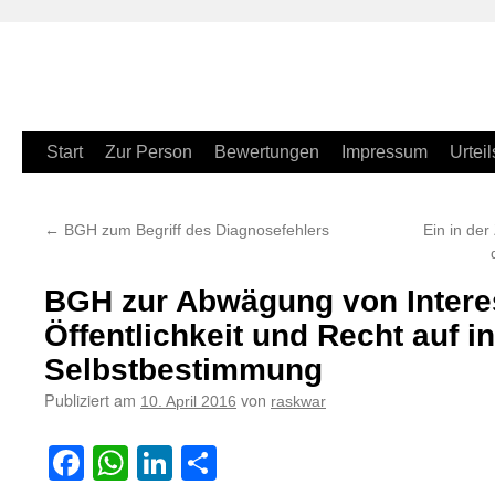
Zum
Start
Zur Person
Bewertungen
Impressum
Urteil
Inhalt
←
BGH zum Begriff des Diagnosefehlers
Ein in der
springen
BGH zur Abwägung von Intere
Öffentlichkeit und Recht auf i
Selbstbestimmung
Publiziert am
von
10. April 2016
raskwar
Facebook
WhatsApp
LinkedIn
Teilen