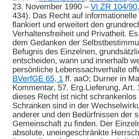
23. November 1990 –
VI ZR 104/90
434). Das Recht auf informationell
flankiert und erweitert den grundrec
Verhaltensfreiheit und Privatheit. E
dem Gedanken der Selbstbestimmu
Befugnis des Einzelnen, grundsätzli
entscheiden, wann und innerhalb w
persönliche Lebenssachverhalte off
BVerfGE 65, 1
ff. aaO; Durner in M
Kommentar, 57. Erg.Lieferung, Art. 
dieses Recht ist nicht schrankenlos
Schranken sind in der Wechselwirk
anderer und den Bedürfnissen der s
Gemeinschaft zu finden. Der Einzel
absolute, uneingeschränkte Herrscha