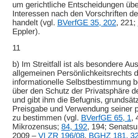
um gerichtliche Entscheidungen über
Interessen nach den Vorschriften de
handelt (vgl.
BVerfGE 35, 202
, 221;
Eppler).
11
b) Im Streitfall ist als besondere A
allgemeinen Persönlichkeitsrechts 
informationelle Selbstbestimmung be
über den Schutz der Privatsphäre d
und gibt ihm die Befugnis, grundsätz
Preisgabe und Verwendung seiner p
zu bestimmen (vgl.
BVerfGE 65, 1
, 
Mikrozensus;
84, 192
, 194; Senatsu
2009 –
VI ZR 196/08
,
BGHZ 181, 3