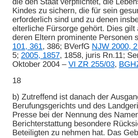
die den Staat verpflichtet, die Leb
Kindes zu sichern, die für sein ge
erforderlich sind und zu denen insb
elterliche Fürsorge gehört. Dies gilt
deren Eltern prominente Personen s
101, 361
, 386; BVerfG
NJW 2000, 2
5;
2005, 1857
, 1858, juris Rn.11; Se
Oktober 2004 –
VI ZR 255/03
,
BGHZ
18
b) Zutreffend ist danach der Ausga
Berufungsgerichts und des Landgeri
Presse bei der Nennung des Namens
Berichterstattung besondere Rücksic
Beteiligten zu nehmen hat. Das Geb