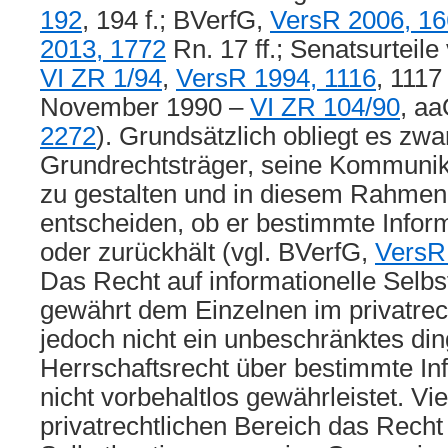
192
, 194 f.; BVerfG,
VersR 2006, 1
2013, 1772
Rn. 17 ff.; Senatsurteile
VI ZR 1/94
,
VersR 1994, 1116
, 1117
November 1990 –
VI ZR 104/90
, a
2272
). Grundsätzlich obliegt es zw
Grundrechtsträger, seine Kommuni
zu gestalten und in diesem Rahmen
entscheiden, ob er bestimmte Inform
oder zurückhält (vgl. BVerfG,
VersR
Das Recht auf informationelle Sel
gewährt dem Einzelnen im privatre
jedoch nicht ein unbeschränktes din
Herrschaftsrecht über bestimmte In
nicht vorbehaltlos gewährleistet. V
privatrechtlichen Bereich das Recht 