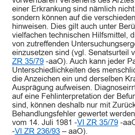
vorwerfbaren Versehens des Arzte
einer Erkrankung sind nämlich nicht
sondern können auf die verschiede
hinweisen. Dies gilt auch unter Ber
vielfachen technischen Hilfsmittel,
von zutreffenden Untersuchungser
einzusetzen sind (vgl. Senatsurteil 
ZR 35/79
-aaO). Auch kann jeder Pa
Unterschiedlichkeiten des menschl
die Anzeichen ein und derselben Kra
Ausprägung aufweisen. Diagnoseirrt
auf eine Fehlinterpretation der Bef
sind, können deshalb nur mit Zurück
Behandlungsfehler gewertet werden 
vom 14. Juli 1981 -
VI ZR 35/79
-aaO
-
VI ZR 236/93
– aaO).