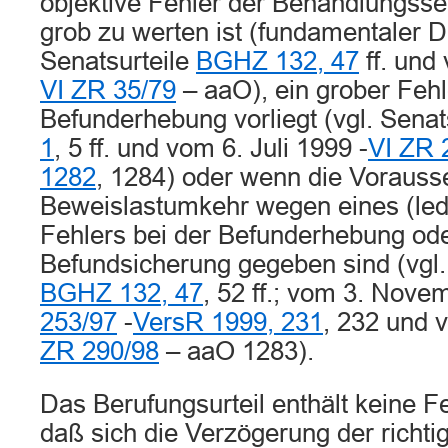
objektive Fehler der Behandlungsse
grob zu werten ist (fundamentaler D
Senatsurteile
BGHZ 132, 47
ff. und 
VI ZR 35/79
– aaO), ein grober Fehl
Befunderhebung vorliegt (vgl. Senat
1
, 5 ff. und vom 6. Juli 1999 -
VI ZR 
1282
, 1284) oder wenn die Vorauss
Beweislastumkehr wegen eines (ledi
Fehlers bei der Befunderhebung ode
Befundsicherung gegeben sind (vgl.
BGHZ 132, 47
, 52 ff.; vom 3. Nove
253/97
-
VersR 1999, 231
, 232 und v
ZR 290/98
– aaO 1283).
Das Berufungsurteil enthält keine F
daß sich die Verzögerung der richti