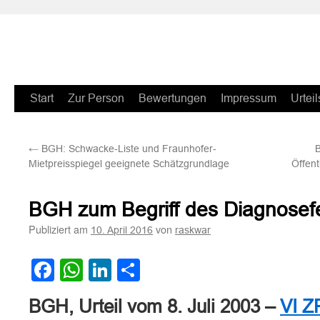
Zum
Start
Zur Person
Bewertungen
Impressum
Urteil
Inhalt
←
BGH: Schwacke-Liste und Fraunhofer-
springen
Mietpreisspiegel geeignete Schätzgrundlage
Öffent
BGH zum Begriff des Diagnosef
Publiziert am
von
10. April 2016
raskwar
Facebook
WhatsApp
LinkedIn
Teilen
BGH, Urteil vom 8. Juli 2003 –
VI Z