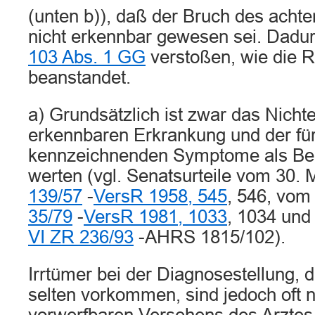
(unten b)), daß der Bruch des achte
nicht erkennbar gewesen sei. Dadu
103 Abs. 1 GG
verstoßen, wie die R
beanstandet.
a) Grundsätzlich ist zwar das Nicht
erkennbaren Erkrankung und der für
kennzeichnenden Symptome als Beh
werten (vgl. Senatsurteile vom 30. 
139/57
-
VersR 1958, 545
, 546, vom 
35/79
-
VersR 1981, 1033
, 1034 und
VI ZR 236/93
-AHRS 1815/102).
Irrtümer bei der Diagnosestellung, di
selten vorkommen, sind jedoch oft n