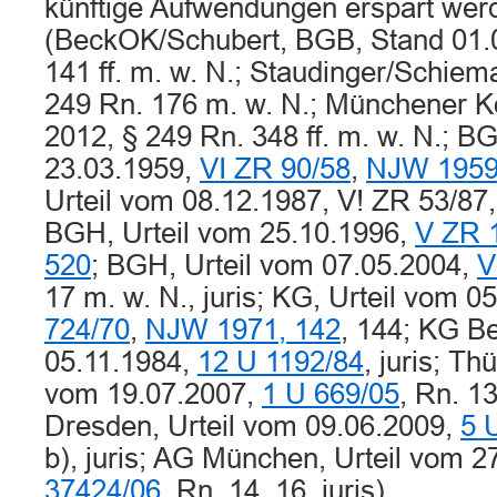
künftige Aufwendungen erspart wer
(BeckOK/Schubert, BGB, Stand 01.0
141 ff. m. w. N.; Staudinger/Schie
249 Rn. 176 m. w. N.; Münchener 
2012, § 249 Rn. 348 ff. m. w. N.; B
23.03.1959,
VI ZR 90/58
,
NJW 1959
Urteil vom 08.12.1987, V! ZR 53/87, 
BGH, Urteil vom 25.10.1996,
V ZR 
520
; BGH, Urteil vom 07.05.2004,
V
17 m. w. N., juris; KG, Urteil vom 0
724/70
,
NJW 1971, 142
, 144; KG Be
05.11.1984,
12 U 1192/84
, juris; Th
vom 19.07.2007,
1 U 669/05
, Rn. 1
Dresden, Urteil vom 09.06.2009,
5 
b), juris; AG München, Urteil vom 2
37424/06
, Rn. 14, 16, juris).