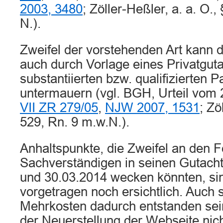
2003, 3480
; Zöller-Heßler, a. a. O.,
N.).
Zweifel der vorstehenden Art kann 
auch durch Vorlage eines Privatgut
substantiierten bzw. qualifizierten P
untermauern (vgl. BGH, Urteil vom
VII ZR 279/05
,
NJW 2007, 1531
; Zö
529, Rn. 9 m.w.N.).
Anhaltspunkte, die Zweifel an den F
Sachverständigen in seinen Gutach
und 30.03.2014 wecken könnten, si
vorgetragen noch ersichtlich. Auch
Mehrkosten dadurch entstanden sein
der Neuerstellung der Webseite nich