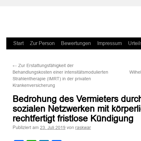
Zum
Start
Zur Person
Bewertungen
Impressum
Urteil
Inhalt
←
Zur Erstattungsfähigkeit der
springen
Behandlungskosten einer intensitätsmodulierten
Wilhe
Strahlentherapie (IMRT) in der privaten
Krankenversicherung
Bedrohung des Vermieters durch
sozialen Netzwerken mit körperl
rechtfertigt fristlose Kündigung
Publiziert am
von
23. Juli 2019
raskwar