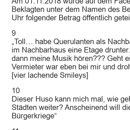
Am 01.11.2018 wurde auf dem Faceb
Beklagten unter dem Namen des Be
Uhr folgender Betrag öffentlich geteil
9
„Toll… habe Querulanten als Nach
im Nachbarhaus eine Etage drunte
dann meine Musik hören??? Geht eig
Vermieter war eben bei mir und dro
[vier lachende Smileys]
10
Dieser Huso kann mich mal, wie geh
Städten weiter? Anscheinend will d
Bürgerkriege“