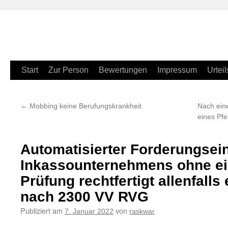
Zum
Start
Zur Person
Bewertungen
Impressum
Urteil
Inhalt
←
Mobbing keine Berufungskrankheit
Nach eine
springen
eines Pfe
Automatisierter Forderungsei
Inkassounternehmens ohne ei
Prüfung rechtfertigt allenfalls
nach 2300 VV RVG
Publiziert am
von
7. Januar 2022
raskwar