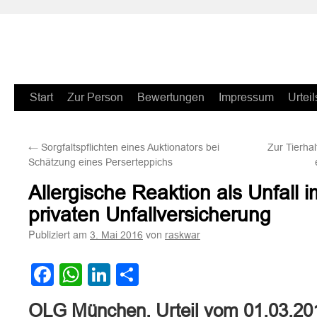
Zum
Start
Zur Person
Bewertungen
Impressum
Urteil
Inhalt
←
Sorgfaltspflichten eines Auktionators bei
Zur Tierhal
springen
Schätzung eines Perserteppichs
Allergische Reaktion als Unfall 
privaten Unfallversicherung
Publiziert am
von
3. Mai 2016
raskwar
Facebook
WhatsApp
LinkedIn
Teilen
OLG München, Urteil vom 01.03.20