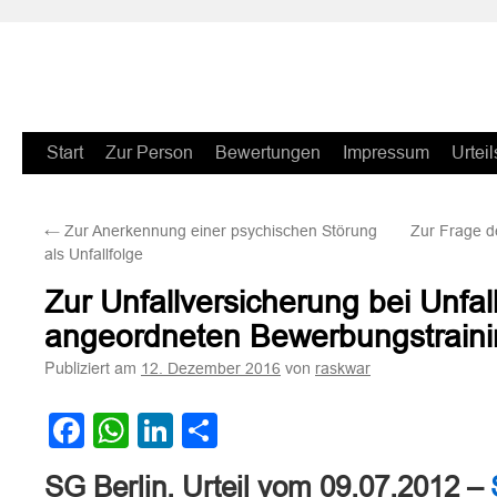
Zum
Start
Zur Person
Bewertungen
Impressum
Urteil
Inhalt
←
Zur Anerkennung einer psychischen Störung
Zur Frage de
springen
als Unfallfolge
Zur Unfallversicherung bei Unfal
angeordneten Bewerbungstraini
Publiziert am
von
12. Dezember 2016
raskwar
Facebook
WhatsApp
LinkedIn
Teilen
SG Berlin, Urteil vom 09.07.2012 –