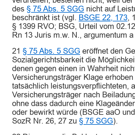
verurteilen, bestehen nicht, weil d
des
§ 75 Abs. 5 SGG
nicht auf Leis
beschränkt ist (vgl.
BSGE 22, 173
, 
§ 1399 RVO; BSG, Urteil vom 02.1
Rn 13 Juris m.w. N., argumentum a
21
§ 75 Abs. 5 SGG
eröffnet den Ge
Sozialgerichtsbarkeit die Möglichkeit,
denen gegen einen in Wahrheit nicht
Versicherungsträger Klage erhoben 
tatsächlich leistungsverpflichteten, 
Versicherungsträger nach Beiladung 
ohne dass dadurch eine Klageänd
oder bewirkt würde (BSGE aaO und
SozR Nr. 26, 27 zu
§ 75 SGG
).