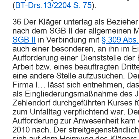
(
BT-Drs.13/2204 S. 75
).
36 Der Kläger unterlag als Beziehe
nach dem SGB II der allgemeinen M
SGB II
in Verbindung mit
§ 309 Abs.
auch einer besonderen, an ihn im Ein
Aufforderung einer Dienststelle der
Arbeit bzw. eines beauftragten Dritt
eine andere Stelle aufzusuchen. D
Firma I… lässt sich entnehmen, das
als Eingliederungsmaßnahme des Jo
Zehlendorf durchgeführten Kurses fü
zum Unfalltag verpflichtend war. Der
Aufforderung zur Anwesenheit kam e
2010 nach. Der streitgegenständlich
sich auf dem Heimweg des Klägers