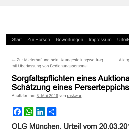
Zum
Start
Zur Person
Bewertungen
Impressum
Urteil
Inhalt
←
Zur Mieterhaftung beim Krangestellungsvertrag
Aller
springen
mit Überlassung von Bedienungspersonal
Sorgfaltspflichten eines Auktiona
Schätzung eines Perserteppichs
Publiziert am
von
3. Mai 2016
raskwar
Facebook
WhatsApp
LinkedIn
Teilen
OLG München, Urteil vom 20.03.20