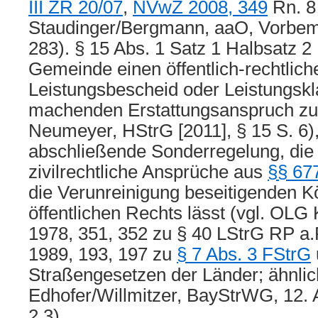
III ZR 20/07
,
NVwZ 2008, 349
Rn. 8 
Staudinger/Bergmann, aaO, Vorbem 
283). § 15 Abs. 1 Satz 1 Halbsatz 2
Gemeinde einen öffentlich-rechtlich
Leistungsbescheid oder Leistungskl
machenden Erstattungsanspruch zubil
Neumeyer, HStrG [2011], § 15 S. 6),
abschließende Sonderregelung, die
zivilrechtliche Ansprüche aus
§§ 67
die Verunreinigung beseitigenden K
öffentlichen Rechts lässt (vgl. OL
1978, 351, 352 zu § 40 LStrG RP a
1989, 193, 197 zu
§ 7 Abs. 3 FStrG
Straßengesetzen der Länder; ähnli
Edhofer/Willmitzer, BayStrWG, 12. Au
2.3).