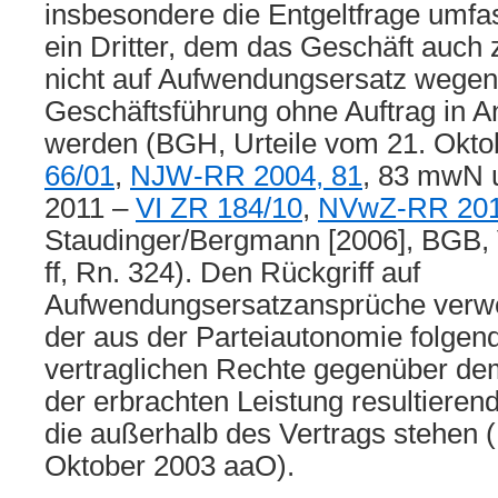
insbesondere die Entgeltfrage umfa
ein Dritter, dem das Geschäft auch
nicht auf Aufwendungsersatz wegen
Geschäftsführung ohne Auftrag in
werden (BGH, Urteile vom 21. Okt
66/01
,
NJW-RR 2004, 81
, 83 mwN 
2011 –
VI ZR 184/10
,
NVwZ-RR 201
Staudinger/Bergmann [2006], BGB,
ff, Rn. 324). Den Rückgriff auf
Aufwendungsersatzansprüche verweh
der aus der Parteiautonomie folgen
vertraglichen Rechte gegenüber de
der erbrachten Leistung resultierende
die außerhalb des Vertrags stehen 
Oktober 2003 aaO).