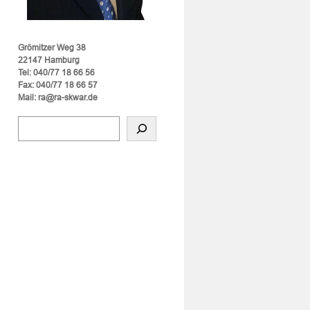
Grömitzer Weg 38
22147 Hamburg
Tel: 040/77 18 66 56
Fax: 040/77 18 66 57
Mail: ra@ra-skwar.de