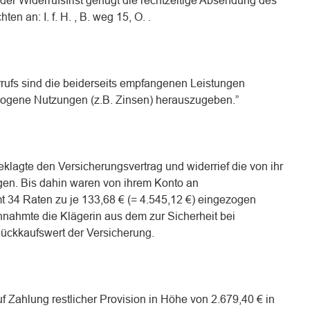
er Widerrufsfrist genügt die rechtzeitige Absendung des
ten an: I. f. H. , B. weg 15, O. .
rufs sind die beiderseits empfangenen Leistungen
ogene Nutzungen (z.B. Zinsen) herauszugeben.”
klagte den Versicherungsvertrag und widerrief die von ihr
ngen. Bis dahin waren von ihrem Konto an
 34 Raten zu je 133,68 € (= 4.545,12 €) eingezogen
nnahmte die Klägerin aus dem zur Sicherheit bei
ückkaufswert der Versicherung.
uf Zahlung restlicher Provision in Höhe von 2.679,40 € in