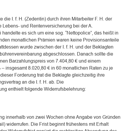
ie I. f. H. (Zedentin) durch ihren Mitarbeiter F. H. der
 Lebens- und Rentenversicherung bei der A.
handelte es sich um eine sog. “Nettopolice”, das heißt in
enden monatlichen Prämien waren keine Provisionsanteile
tattdessen wurde zwischen der I. f. H. und der Beklagten
ebührenvereinbarung abgeschlossen. Danach sollte die
nen Barzahlungspreis von 7.404,80 € und einem
 – insgesamt 8.020,80 € in 60 monatlichen Raten zu je
ieser Forderung trat die Beklagte gleichzeitig ihre
vertrag an die I. f. H. ab. Die
ng enthielt folgende Widerrufsbelehrung:
rung innerhalb von zwei Wochen ohne Angabe von Gründen
ail) widerrufen. Die Frist beginnt frühestens mit Erhalt