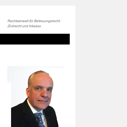
Rechtsanwalt für Betreuungsrecht,
Zivilrecht und Inkasso