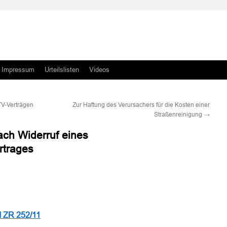
Impressum
Urteilslisten
Videos
TV-Verträgen
Zur Haftung des Verursachers für die Kosten einer
Straßenreinigung
→
ch Widerruf eines
rtrages
n
n
II ZR 252/11