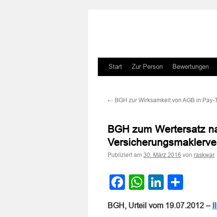
Zum
Start
Zur Person
Bewertungen
Inhalt
←
BGH zur Wirksamkeit von AGB in Pay-
springen
BGH zum Wertersatz na
Versicherungsmaklerve
Publiziert am
von
30. März 2016
raskwar
Facebook
WhatsApp
LinkedI
Teile
BGH, Urteil vom 19.07.2012 –
I