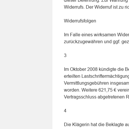
dieser Belehrung. Zur Wahrung d
Widerrufs. Der Widerruf ist zu rich
Widerrufsfolgen
Im Falle eines wirksamen Wider
zurückzugewähren und ggf. gez
3
Im Oktober 2008 kündigte die Be
erteilten Lastschriftermächtigu
Vermittlungsgebühren insgesamt
worden. Weitere 621,75 € verei
Vertragsschluss abgetretenen R
4
Die Klägerin hat die Beklagte a