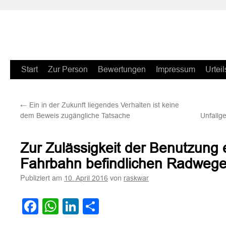
Zum
Start
Zur Person
Bewertungen
Impressum
Urteil
Inhalt
←
Ein in der Zukunft liegendes Verhalten ist keine
springen
dem Beweis zugängliche Tatsache
Unfallg
Zur Zulässigkeit der Benutzung e
Fahrbahn befindlichen Radweg
Publiziert am
von
10. April 2016
raskwar
Facebook
WhatsApp
LinkedIn
Teilen