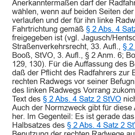
Anerkanntermaßen darf der Radfah
wählen, wenn auf beiden Seiten de
verlaufen und der für ihn linke Radw
Fahrtrichtung gemäß
§ 2 Abs. 4 Sa
freigegeben ist (vgl. Jagusch/Hentsc
Straßenverkehrsrecht, 33. Aufl.,
§ 2
Booß, StVO, 3. Aufl., § 2 Anm. 6; 
129, 130). Für die Auffassung des B
daß der Pflicht des Radfahrers zur
rechten Radwegs vor seiner Befugn
des linken Radwegs Vorrang zukom
Text des
§ 2 Abs. 4 Satz 2 StVO
nic
Auch der Normzweck gibt für diese 
her. Im Gegenteil: Es ist gerade das
Halbsatzes des
§ 2 Abs. 4 Satz 2 S
Benutzung der rechten Radwege auf