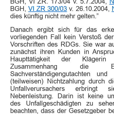
BGH, VI ZR. 173/04 v. 5.7.2004,
N
BGH,
VI ZR 300/03
v. 26.10.2004,
dies künftig nicht mehr gelten.”
Danach ergibt sich für das erk
vorliegenden Fall kein Verstoß de
Vorschriften des RDGs. Sie war auc
zunächst ihren Kunden in Anspr
Haupttätigkeit der Klägeri
Zusammenhang die Er
Sachverständigengutachten und
(teilweisen) Nichtzahlung durch d
Unfallverursachers erbringt 
Nebenleistung. Darin ist keine 
des Unfallgeschädigten zu sehe
beachten, dass der Gesetzgeber be