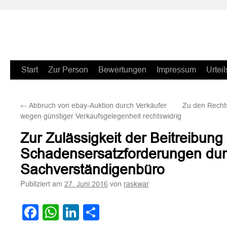
Zum
Start
Zur Person
Bewertungen
Impressum
Urteil
Inhalt
←
Abbruch von ebay-Auktion durch Verkäufer
Zu den Rechts
springen
wegen günstiger Verkaufsgelegenheit rechtswidrig
Zur Zulässigkeit der Beitreibung
Schadensersatzforderungen dur
Sachverständigenbüro
Publiziert am
von
27. Juni 2016
raskwar
Facebook
WhatsApp
LinkedIn
Teilen