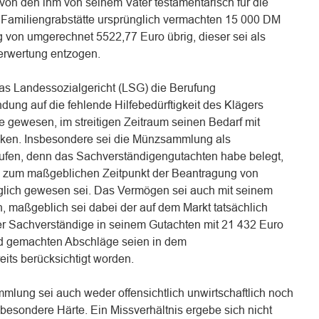
i von den ihm von seinem Vater testamentarisch für die
 Familiengrabstätte ursprünglich vermachten 15 000 DM
g von umgerechnet 5522,77 Euro übrig, dieser sei als
erwertung entzogen.
das Landessozialgericht (LSG) die Berufung
ung auf die fehlende Hilfebedürftigkeit des Klägers
ge gewesen, im streitigen Zeitraum seinen Bedarf mit
en. Insbesondere sei die Münzsammlung als
ufen, denn das Sachverständigengutachten habe belegt,
 zum maßgeblichen Zeitpunkt der Beantragung von
lich gewesen sei. Das Vermögen sei auch mit seinem
, maßgeblich sei dabei der auf dem Markt tatsächlich
er Sachverständige in seinem Gutachten mit 21 432 Euro
end gemachten Abschläge seien in dem
its berücksichtigt worden.
lung sei auch weder offensichtlich unwirtschaftlich noch
 besondere Härte. Ein Missverhältnis ergebe sich nicht