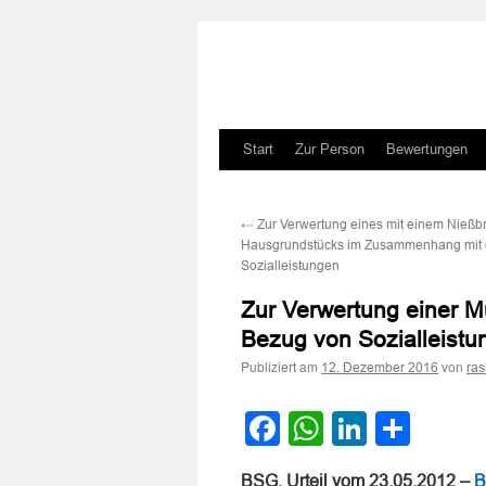
Zum
Start
Zur Person
Bewertungen
Inhalt
←
Zur Verwertung eines mit einem Nießb
springen
Hausgrundstücks im Zusammenhang mit 
Sozialleistungen
Zur Verwertung einer
Bezug von Sozialleistu
Publiziert am
von
12. Dezember 2016
ra
Facebook
WhatsApp
LinkedI
Teile
BSG, Urteil vom 23.05.2012 –
B