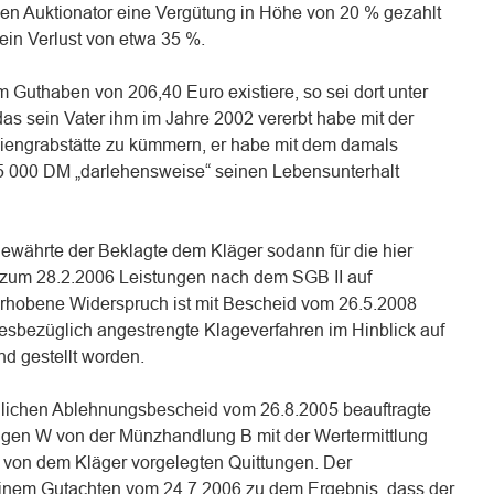
en Auktionator eine Vergütung in Höhe von 20 % gezahlt
ein Verlust von etwa 35 %.
 Guthaben von 206,40 Euro existiere, so sei dort unter
s sein Vater ihm im Jahre 2002 vererbt habe mit der
iliengrabstätte zu kümmern, er habe mit dem damals
15 000 DM „darlehensweise“ seinen Lebensunterhalt
ewährte der Beklagte dem Kläger sodann für die hier
is zum 28.2.2006 Leistungen nach dem SGB II auf
rhobene Widerspruch ist mit Bescheid vom 26.5.2008
sbezüglich angestrengte Klageverfahren im Hinblick auf
d gestellt worden.
glichen Ablehnungsbescheid vom 26.8.2005 beauftragte
igen W von der Münzhandlung B mit der Wertermittlung
on dem Kläger vorgelegten Quittungen. Der
einem Gutachten vom 24.7.2006 zu dem Ergebnis, dass der