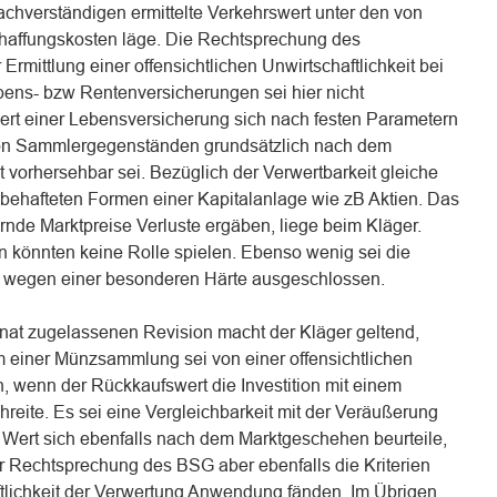
achverständigen ermittelte Verkehrswert unter den von
affungskosten läge. Die Rechtsprechung des
rmittlung einer offensichtlichen Unwirtschaftlichkeit bei
bens- bzw Rentenversicherungen sei hier nicht
ert einer Lebensversicherung sich nach festen Parametern
 von Sammlergegenständen grundsätzlich nach dem
 vorhersehbar sei. Bezüglich der Verwertbarkeit gleiche
ehafteten Formen einer Kapitalanlage wie zB Aktien. Das
rnde Marktpreise Verluste ergäben, liege beim Kläger.
 könnten keine Rolle spielen. Ebenso wenig sei die
wegen einer besonderen Härte ausgeschlossen.
nat zugelassenen Revision macht der Kläger geltend,
 einer Münzsammlung sei von einer offensichtlichen
, wenn der Rückkaufswert die Investition mit einem
reite. Es sei eine Vergleichbarkeit mit der Veräußerung
Wert sich ebenfalls nach dem Marktgeschehen beurteile,
 Rechtsprechung des BSG aber ebenfalls die Kriterien
aftlichkeit der Verwertung Anwendung fänden. Im Übrigen