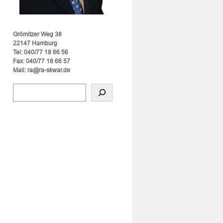
Grömitzer Weg 38
22147 Hamburg
Tel: 040/77 18 66 56
Fax: 040/77 18 66 57
Mail: ra@ra-skwar.de