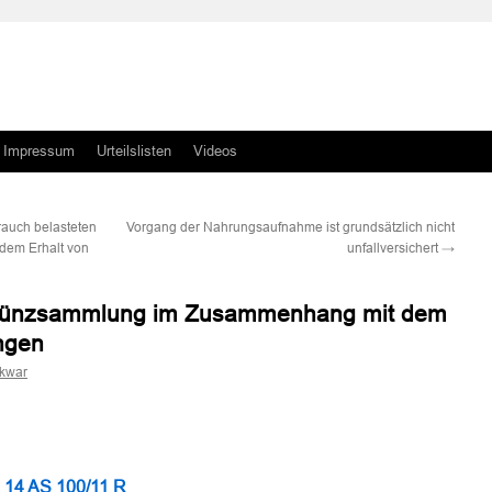
Impressum
Urteilslisten
Videos
rauch belasteten
Vorgang der Nahrungsaufnahme ist grundsätzlich nicht
dem Erhalt von
unfallversichert
→
 Münzsammlung im Zusammenhang mit dem
ngen
skwar
n
n
 14 AS 100/11 R