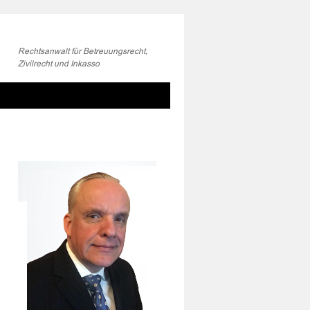
Rechtsanwalt für Betreuungsrecht,
Zivilrecht und Inkasso