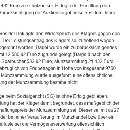
32 Euro zu schätzen sei. Er legte der Ermittlung den
Berücksichtigung der Auktionsergebnisse aus dem Jahre
wies der Beklagte den Widerspruch des Klägers gegen den
 Der Leistungsantrag des Klägers sei zutreffend wegen
abgelehnt worden. Dabei wurde ein zu berücksichtigendes
t 12 580,92 Euro zugrunde gelegt (Bargeld nach den
, Sparbücher 532,92 Euro, Münzsammlung 21 432 Euro,
abzüglich von Freibeträgen in Höhe von insgesamt 9750
r Münzsammlung wurde ausgeführt, eine offensichtliche
rtung der Münzsammlung bestehe nicht.
e beim Sozialgericht (SG) ist ohne Erfolg geblieben.
ung hat der Kläger damit begründet, dass maßgeblich der
affungspreis der Münzsammlung sei. Dieser sei mit ca 27
d der bei einer Veräußerung im Münzhandel bzw über ein
rluste sei die Vermögensverwertung offensichtlich