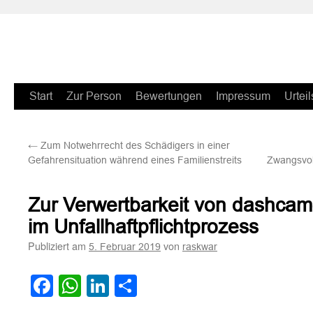
Zum
Start
Zur Person
Bewertungen
Impressum
Urteil
Inhalt
←
Zum Notwehrrecht des Schädigers in einer
springen
Gefahrensituation während eines Familienstreits
Zwangsvol
Zur Verwertbarkeit von dashca
im Unfallhaftpflichtprozess
Publiziert am
von
5. Februar 2019
raskwar
Facebook
WhatsApp
LinkedIn
Teilen