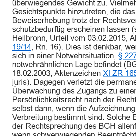
überwiegendes Gewicht zu. Vielme
Gesichtspunkte hinzutreten, die das
Beweiserhebung trotz der Rechtsve
schutzbedürftig erscheinen lassen 
Heilbronn, Urteil vom 03.02.2015, 
19/14
, Rn. 16). Dies ist denkbar, w
sich in einer Notwehrsituation,
§ 22
notwehrähnlichen Lage befindet (BG
18.02.2003, Aktenzeichen
XI ZR 16
juris). Dagegen verletzt die perman
Überwachung des Zugangs zu ein
Persönlichkeitsrecht nach der Rec
selbst dann, wenn die Aufzeichnung
Verbreitung bestimmt sind. Solche E
der Rechtsprechung des BGH allenfa
wenn schwerwiegenden Beeinträcht