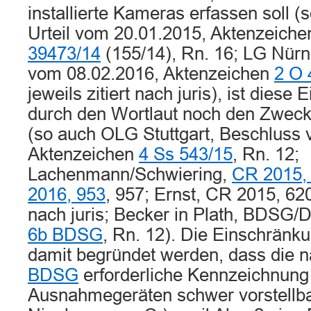
installierte Kameras erfassen soll 
Urteil vom 20.01.2015, Aktenzeich
39473/14
(155/14), Rn. 16; LG Nürnb
vom 08.02.2016, Aktenzeichen
2 O 
jeweils zitiert nach juris), ist dies
durch den Wortlaut noch den Zwec
(so auch OLG Stuttgart, Beschluss
Aktenzeichen
4 Ss 543/15
, Rn. 12;
Lachenmann/Schwiering,
CR 2015,
2016, 953
, 957; Ernst, CR 2015, 620,
nach juris; Becker in Plath, BDSG/
6b BDSG
, Rn. 12). Die Einschränk
damit begründet werden, dass die 
BDSG
erforderliche Kennzeichnung
Ausnahmegeräten schwer vorstellbar