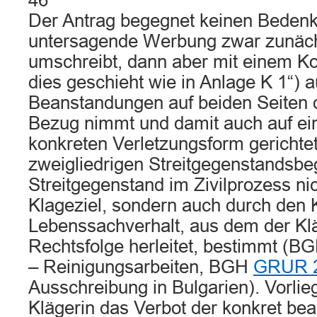
46
Der Antrag begegnet keinen Bedenke
untersagende Werbung zwar zunäch
umschreibt, dann aber mit einem Ko
dies geschieht wie in Anlage K 1“) a
Beanstandungen auf beiden Seiten
Bezug nimmt und damit auch auf ein
konkreten Verletzungsform gerichte
zweigliedrigen Streitgegenstandsbeg
Streitgegenstand im Zivilprozess ni
Klageziel, sondern auch durch den 
Lebenssachverhalt, aus dem der Klä
Rechtsfolge herleitet, bestimmt (B
– Reinigungsarbeiten, BGH
GRUR 2
Ausschreibung in Bulgarien). Vorlie
Klägerin das Verbot der konkret be