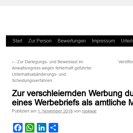
Zum
Start
Zur Person
Bewertungen
Impressum
Urteil
Inhalt
←
Zur Darlegungs- und Beweislast im
Veröffe
springen
Anwaltsregress wegen fehlerhaft geführter
Unterhaltsabänderungs- und
Scheidungsverfahren
Zur verschleiernden Werbung du
eines Werbebriefs als amtliche M
Publiziert am
von
1. November 2018
raskwar
Facebook
WhatsApp
LinkedIn
Teilen