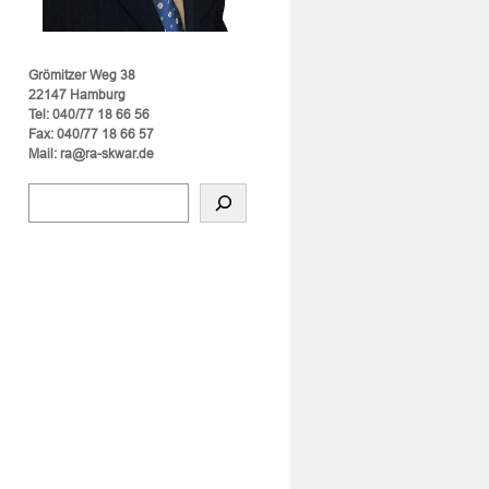
Grömitzer Weg 38
22147 Hamburg
Tel: 040/77 18 66 56
Fax: 040/77 18 66 57
Mail: ra@ra-skwar.de