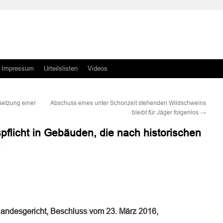
Impressum
Urteilslisten
Videos
setzung einer
Abschuss eines unter Schonzeit stehenden Wildschweins
bleibt für Jäger folgenlos
→
pflicht in Gebäuden, die nach historischen
d
n
n
landesgericht, Beschluss vom 23. März 2016,