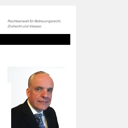
Rechtsanwalt für Betreuungsrecht,
Zivilrecht und Inkasso