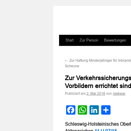
Zum
Start
Zur Person
Bewertungen
Inhalt
←
Zur Haftung Minderjähriger für Inbrand
springen
Scheune
Zur Verkehrssicherungs
Vorbildern errichtet sin
Publiziert am
von
2. Mai 2016
raskwar
Facebook
WhatsApp
LinkedI
Teile
Schleswig-Holsteinisches Ober