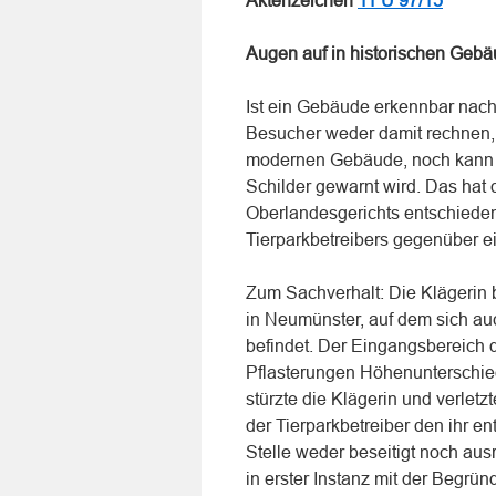
Aktenzeichen
11 U 97/15
Augen auf in historischen Geb
Ist ein Gebäude erkennbar nach 
Besucher weder damit rechnen, 
modernen Gebäude, noch kann e
Schilder gewarnt wird. Das hat 
Oberlandesgerichts entschieden
Tierparkbetreibers gegenüber ei
Zum Sachverhalt: Die Klägerin
in Neumünster, auf dem sich au
befindet. Der Eingangsbereich 
Pflasterungen Höhenunterschie
stürzte die Klägerin und verletz
der Tierparkbetreiber den ihr 
Stelle weder beseitigt noch aus
in erster Instanz mit der Begr