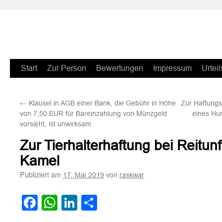
Zum
Start
Zur Person
Bewertungen
Impressum
Urteil
Inhalt
←
Klausel in AGB einer Bank, die Gebühr in Höhe
Zur Haftung
springen
von 7,50 EUR für Bareinzahlung von Münzgeld
eines Hun
vorsieht, ist unwirksam
Zur Tierhalterhaftung bei Reitunf
Kamel
Publiziert am
von
17. Mai 2019
raskwar
Facebook
WhatsApp
LinkedIn
Teilen