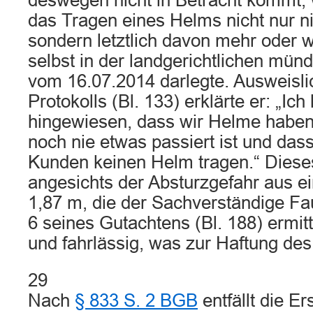
deswegen nicht in Betracht kommt, w
das Tragen eines Helms nicht nur n
sondern letztlich davon mehr oder w
selbst in der landgerichtlichen mün
vom 16.07.2014 darlegte. Ausweisli
Protokolls (Bl. 133) erklärte er: „Ic
hingewiesen, dass wir Helme haben
noch nie etwas passiert ist und das
Kunden keinen Helm tragen.“ Diese
angesichts der Absturzgefahr aus e
1,87 m, die der Sachverständige Fa
6 seines Gutachtens (Bl. 188) ermitte
und fahrlässig, was zur Haftung des
29
Nach
§ 833 S. 2 BGB
entfällt die Er