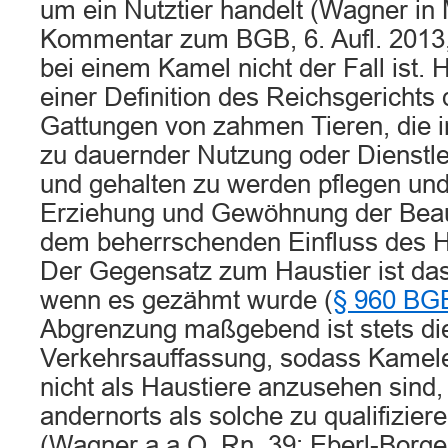
um ein Nutztier handelt (Wagner i
Kommentar zum BGB, 6. Aufl. 2013,
bei einem Kamel nicht der Fall ist. 
einer Definition des Reichsgerichts 
Gattungen von zahmen Tieren, die i
zu dauernder Nutzung oder Dienstle
und gehalten zu werden pflegen und
Erziehung und Gewöhnung der Beau
dem beherrschenden Einfluss des Ha
Der Gegensatz zum Haustier ist das
wenn es gezähmt wurde (
§ 960 BG
Abgrenzung maßgebend ist stets die
Verkehrsauffassung, sodass Kamele
nicht als Haustiere anzusehen sind,
andernorts als solche zu qualifizie
(Wagner a.a.O. Rn. 39; Eberl-Borge