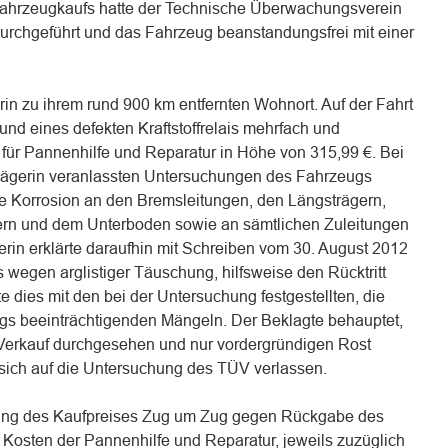
Fahrzeugkaufs hatte der Technische Überwachungsverein
rchgeführt und das Fahrzeug beanstandungsfrei mit einer
in zu ihrem rund 900 km entfernten Wohnort. Auf der Fahrt
rund eines defekten Kraftstoffrelais mehrfach und
 für Pannenhilfe und Reparatur in Höhe von 315,99 €. Bei
lägerin veranlassten Untersuchungen des Fahrzeugs
e Korrosion an den Bremsleitungen, den Längsträgern,
ern und dem Unterboden sowie an sämtlichen Zuleitungen
gerin erklärte daraufhin mit Schreiben vom 30. August 2012
 wegen arglistiger Täuschung, hilfsweise den Rücktritt
 dies mit den bei der Untersuchung festgestellten, die
gs beeinträchtigenden Mängeln. Der Beklagte behauptet,
Verkauf durchgesehen und nur vordergründigen Rost
r sich auf die Untersuchung des TÜV verlassen.
lung des Kaufpreises Zug um Zug gegen Rückgabe des
 Kosten der Pannenhilfe und Reparatur, jeweils zuzüglich