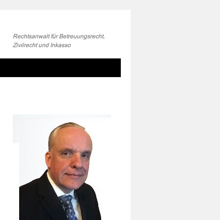
Rechtsanwalt für Betreuungsrecht,
Zivilrecht und Inkasso