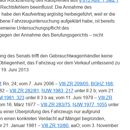
h auf Rückzahlung des Kaufpreises aus
§ 812 Abs. 1 Satz 1
n Rechtsfehlern beeinflusst. Die Annahme des
habe den Kaufvertrag arglistig herbeigeführt, weil er die
iebene Fahrzeuguntersuchung aufgeklärt habe, ist bereits
llgemeine Untersuchungspflicht des
egen der Annahme des Berufungsgerichts – nicht
ng des Senats trifft den Gebrauchtwagenhändler keine
Obliegenheit, das Fahrzeug vor dem Verkauf umfassend zu
 19. Juni 2013
1
Rn. 24; vom 7. Juni 2006 –
VIII ZR 209/05
,
BGHZ 168,
982 –
VIII ZR 282/81
,
NJW 1983, 217
unter II 2 b; vom 21.
 1981, 323
unter II 3 b aa; vom 11. Juni 1979 –
VIII ZR
 vom 16. März 1977 –
VIII ZR 283/75
,
NJW 1977, 1055
unter
 zu einer Überprüfung des Fahrzeugs nur aufgrund
hn einen konkreten Verdacht auf Mängel begründen,
om 21. Januar 1981 –
VIII ZR 10/80
, aaO; vom 3. November