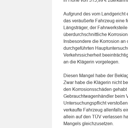
in Höhe von 315,99 € zuerkannt
Aufgrund des vom Landgericht e
das veräußerte Fahrzeug eine fo
Längsträger, der Fahrwerksteil
überdurchschnittliche Korrosio
Insbesondere die Korrosion an 
durchgeführten Hauptuntersuch
Verkehrssicherheit beeinträcht
an die Klägerin vorgelegen.
Diesen Mangel habe der Beklagt
Zwar habe die Klägerin nicht b
den Korrosionsschäden gehabt 
Gebrauchtwagenhändler beim V
Untersuchungspflicht verstoßen 
verkaufte Fahrzeug allenfalls e
allein auf den TÜV verlassen h
Mangels gleichzusetzen.