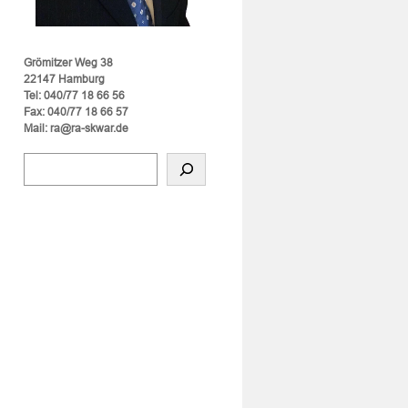
Grömitzer Weg 38
22147 Hamburg
Tel: 040/77 18 66 56
Fax: 040/77 18 66 57
Mail: ra@ra-skwar.de