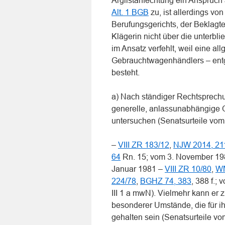
Arglistanfechtung ein Anspruc
Alt. 1 BGB
zu, ist allerdings vo
Berufungsgerichts, der Beklagte 
Klägerin nicht über die unterbl
im Ansatz verfehlt, weil eine a
Gebrauchtwagenhändlers – entg
besteht.
a) Nach ständiger Rechtsprechu
generelle, anlassunabhängige 
untersuchen (Senatsurteile vom
–
VIII ZR 183/12
,
NJW 2014, 21
64
Rn. 15; vom 3. November 1
Januar 1981 –
VIII ZR 10/80
,
WM
224/78
,
BGHZ 74, 383
, 388 f.;
III 1 a mwN). Vielmehr kann er
besonderer Umstände, die für i
gehalten sein (Senatsurteile v