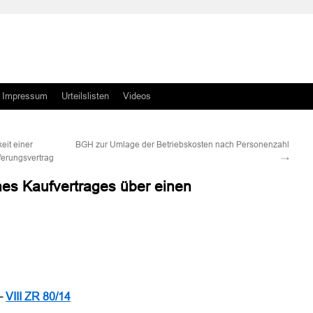
Impressum
Urteilslisten
Videos
eit einer
BGH zur Umlage der Betriebskosten nach Personenzahl
ferungsvertrag
→
es Kaufvertrages über einen
n
n
 –
VIII ZR 80/14