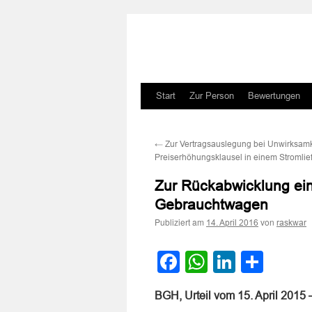
Zum
Start
Zur Person
Bewertungen
Inhalt
←
Zur Vertragsauslegung bei Unwirksamk
springen
Preiserhöhungsklausel in einem Stromlie
Zur Rückabwicklung ein
Gebrauchtwagen
Publiziert am
von
14. April 2016
raskwar
Facebook
WhatsApp
LinkedI
Teile
BGH, Urteil vom 15. April 2015