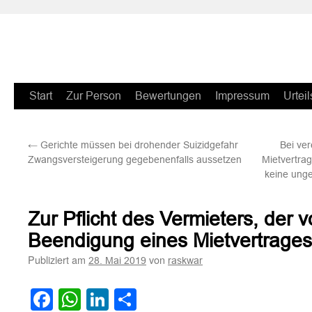
Zum
Start
Zur Person
Bewertungen
Impressum
Urteil
Inhalt
←
Gerichte müssen bei drohender Suizidgefahr
Bei ver
springen
Zwangsversteigerung gegebenenfalls aussetzen
Mietvertra
keine ung
Zur Pflicht des Vermieters, der v
Beendigung eines Mietvertrage
Publiziert am
von
28. Mai 2019
raskwar
Facebook
WhatsApp
LinkedIn
Teilen