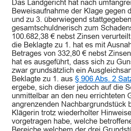
Das Landgericht hat nach umfangre
Beweisaufnahme der Klage gegen di
und zu 3. überwiegend stattgegeben
gesamtschuldnerisch zum Schadens
100.682,38 € nebst Zinsen verurteil
die Beklagte zu 1. hat es mit Ausn
Betrages von 332,80 € nebst Zinse
hat es ausgeführt, dass sich zu Gun
zwar grundsätzlich ein Ausgleichsa
Beklagte zu 1. aus
§ 906 Abs. 2 Sa
ergebe, sich dieser jedoch auf die
unmittelbar an den neu errichtete
angrenzenden Nachbargrundstück b
Klägerin trotz wiederholter Hinweis
vorgetragen habe, welche betroffe
Bereiche welchem der drei Grundst