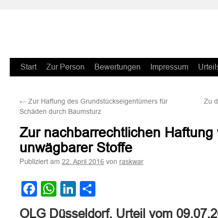
Zum
Start
Zur Person
Bewertungen
Impressum
Urteil
Inhalt
←
Zur Haftung des Grundstückseigentümers für
Zu d
springen
Schäden durch Baumsturz
Zur nachbarrechtlichen Haftun
unwägbarer Stoffe
Publiziert am
von
22. April 2016
raskwar
Facebook
WhatsApp
LinkedIn
Teilen
OLG Düsseldorf, Urteil vom 09.07.