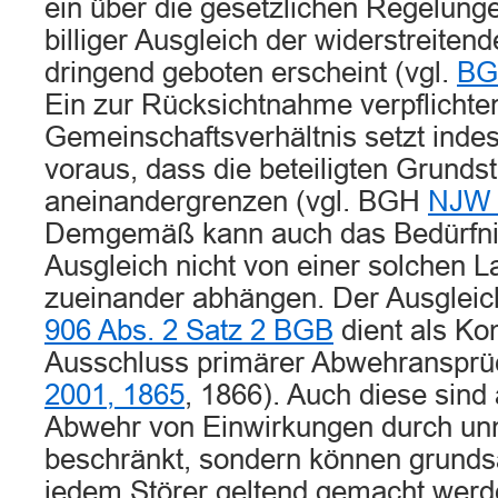
ein über die gesetzlichen Regelun
billiger Ausgleich der widerstreiten
dringend geboten erscheint (vgl.
BG
Ein zur Rücksichtnahme verpflichte
Gemeinschaftsverhältnis setzt inde
voraus, dass die beteiligten Grunds
aneinandergrenzen (vgl. BGH
NJW 
Demgemäß kann auch das Bedürfnis 
Ausgleich nicht von einer solchen 
zueinander abhängen. Der Ausglei
906 Abs. 2 Satz 2 BGB
dient als Ko
Ausschluss primärer Abwehransprü
2001, 1865
, 1866). Auch diese sind 
Abwehr von Einwirkungen durch un
beschränkt, sondern können grunds
jedem Störer geltend gemacht werd