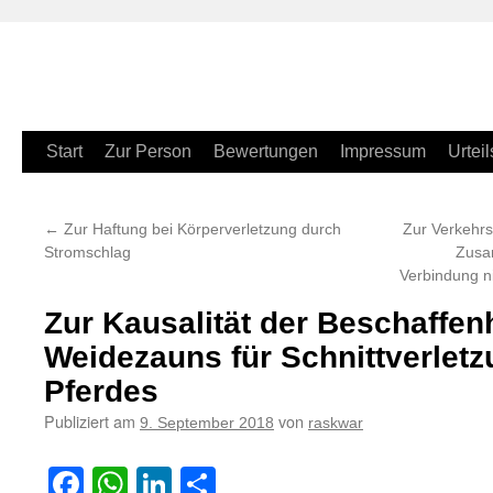
Zum
Start
Zur Person
Bewertungen
Impressum
Urteil
Inhalt
←
Zur Haftung bei Körperverletzung durch
Zur Verkehrs
springen
Stromschlag
Zusa
Verbindung n
Zur Kausalität der Beschaffen
Weidezauns für Schnittverlet
Pferdes
Publiziert am
von
9. September 2018
raskwar
Facebook
WhatsApp
LinkedIn
Teilen